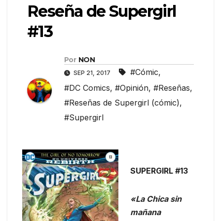
Reseña de Supergirl
#13
Por
NON
#Cómic
,
SEP 21, 2017
#DC Comics
,
#Opinión
,
#Reseñas
,
#Reseñas de Supergirl (cómic)
,
#Supergirl
SUPERGIRL #13
«La Chica sin
mañana