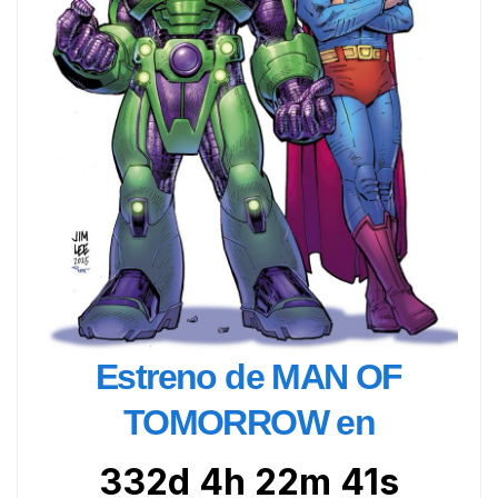
Estreno de MAN OF
TOMORROW en
332d 4h 22m 39s