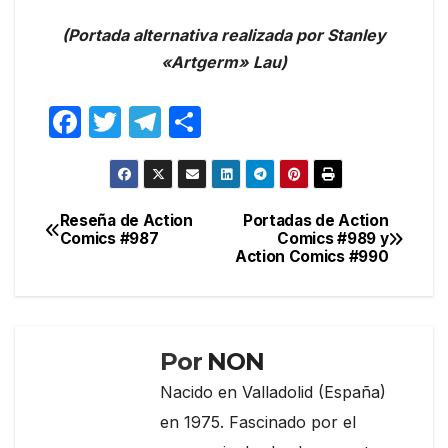
(Portada alternativa realizada por Stanley
«Artgerm» Lau)
F
T
T
C
a
w
el
o
c
itt
e
m
e
er
gr
p
Reseña de Action
Portadas de Action
Navegación
Comics #987
Comics #989 y
b
a
ar
Action Comics #990
de
o
m
tir
entradas
o
k
Por
NON
Nacido en Valladolid (España)
en 1975. Fascinado por el