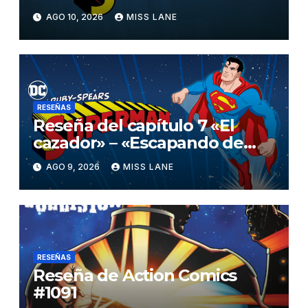
Superman»
AGO 10, 2026
MISS LANE
RESEÑAS
Reseña del capítulo 7 «El
cazador» – «Escapando de
casa» de «Superman»
AGO 9, 2026
MISS LANE
RESEÑAS
Reseña de Action Comics
#1091