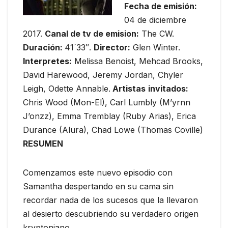
Fecha de emisión:
04 de diciembre
2017.
Canal de tv de emision:
The CW.
Duración:
41´33″.
Director:
Glen Winter.
Interpretes:
Melissa Benoist, Mehcad Brooks,
David Harewood, Jeremy Jordan, Chyler
Leigh, Odette Annable.
Artistas
invitados:
Chris Wood (Mon-El), Carl Lumbly (M’yrnn
J’onzz), Emma Tremblay (Ruby Arias), Erica
Durance (Alura), Chad Lowe (Thomas Coville)
RESUMEN
Comenzamos este nuevo episodio con
Samantha despertando en su cama sin
recordar nada de los sucesos que la llevaron
al desierto descubriendo su verdadero origen
kryptoniano.