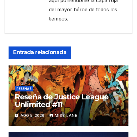
aquí poniéndome la capa roja
del mayor héroe de todos los
tiempos.
Entrada relacionada
RESEÑAS
Reseña de Justice League
Unlimited #11
AGO 5, 2026
MISS LANE