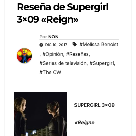
Reseña de Supergirl
3×09 «Reign»
Por
NON
#Melissa Benoist
DIC 10, 2017
,
#Opinión
,
#Reseñas
,
#Series de televisión
,
#Supergirl
,
#The CW
SUPERGIRL 3×09
«Reign»