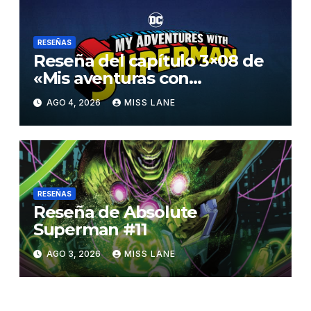
RESEÑAS
Reseña del capítulo 3×08 de
«Mis aventuras con
Superman»
AGO 4, 2026
MISS LANE
RESEÑAS
Reseña de Absolute
Superman #11
AGO 3, 2026
MISS LANE