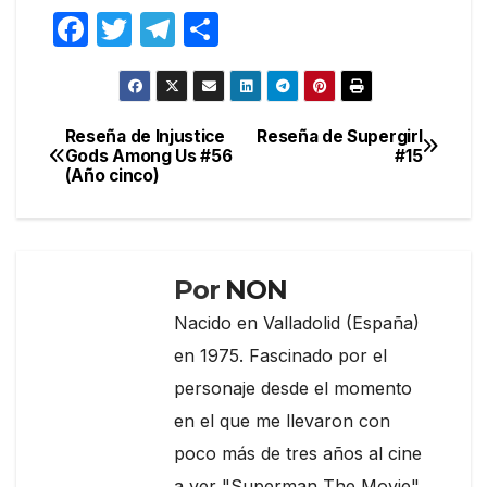
F
T
T
C
a
w
el
o
c
itt
e
m
e
er
gr
p
Reseña de Injustice
Reseña de Supergirl
Navegación
Gods Among Us #56
#15
b
a
ar
(Año cinco)
de
o
m
tir
entradas
o
k
Por
NON
Nacido en Valladolid (España)
en 1975. Fascinado por el
personaje desde el momento
en el que me llevaron con
poco más de tres años al cine
a ver "Superman The Movie".