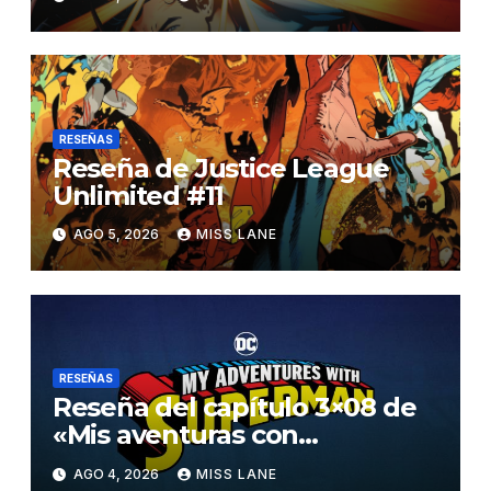
RESEÑAS
Reseña de Justice League
Unlimited #11
AGO 5, 2026
MISS LANE
RESEÑAS
Reseña del capítulo 3×08 de
«Mis aventuras con
Superman»
AGO 4, 2026
MISS LANE