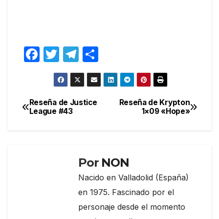
F
T
T
C
a
w
el
o
c
itt
e
m
e
er
gr
p
Reseña de Justice
Reseña de Krypton
Navegación
League #43
1×09 «Hope»
b
a
ar
de
o
m
tir
entradas
o
k
Por
NON
Nacido en Valladolid (España)
en 1975. Fascinado por el
personaje desde el momento