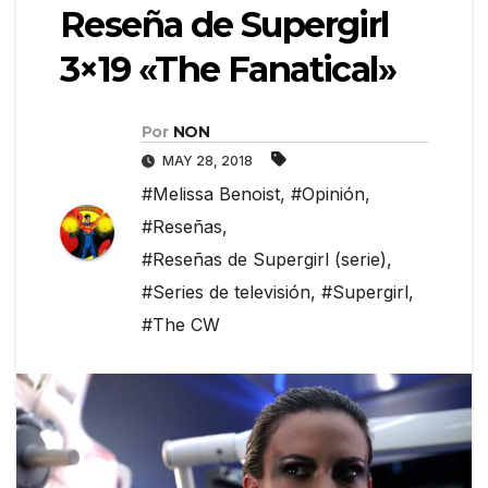
Reseña de Supergirl
3×19 «The Fanatical»
Por
NON
MAY 28, 2018
#Melissa Benoist
,
#Opinión
,
#Reseñas
,
#Reseñas de Supergirl (serie)
,
#Series de televisión
,
#Supergirl
,
#The CW