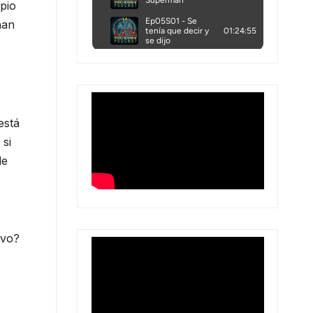
pio
han
está
 si
le
ivo?