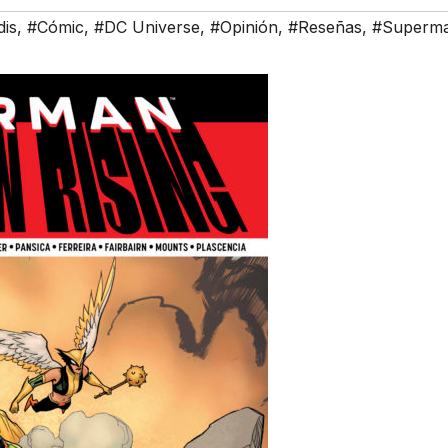
dis
,
#Cómic
,
#DC Universe
,
#Opinión
,
#Reseñas
,
#Superm