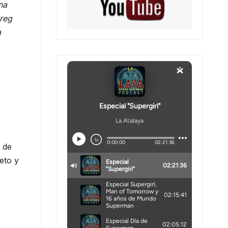
na
Greg
a
 de
eto y