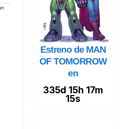
an
Estreno de MAN
OF TOMORROW
en
335d 15h 17m
14s