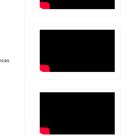
o
nces