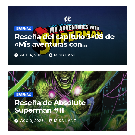
RESEÑAS
Reseña del capítulo 3×08 de
«Mis aventuras con
Superman»
AGO 4, 2026
MISS LANE
RESEÑAS
Reseña de Absolute
Superman #11
AGO 3, 2026
MISS LANE