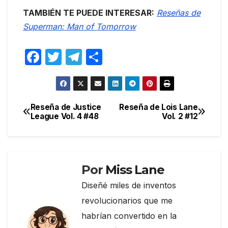
TAMBIÉN TE PUEDE INTERESAR:
Reseñas de
Superman: Man of Tomorrow
F
T
T
C
a
w
el
o
c
itt
e
m
e
er
gr
p
Reseña de Justice
Reseña de Lois Lane
Navegación
League Vol. 4 #48
Vol. 2 #12
b
a
ar
de
o
m
tir
entradas
o
k
Por
Miss Lane
Diseñé miles de inventos
revolucionarios que me
habrían convertido en la