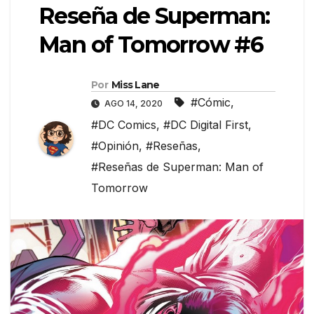
Reseña de Superman:
Man of Tomorrow #6
Por
Miss Lane
#Cómic
,
AGO 14, 2020
#DC Comics
,
#DC Digital First
,
#Opinión
,
#Reseñas
,
#Reseñas de Superman: Man of
Tomorrow