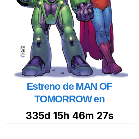
Estreno de MAN OF
TOMORROW en
335d 15h 46m 25s