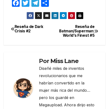
F
T
T
C
a
w
el
o
c
itt
e
m
e
er
gr
p
Reseña de Dark
Reseña de
Navegación
Crisis #2
Batman/Superman:
b
a
ar
World’s Finest #5
de
o
m
tir
entradas
o
k
Por
Miss Lane
Diseñé miles de inventos
revolucionarios que me
habrían convertido en la
mujer más rica del mundo…
pero los guardé en
Megaupload. Ahora dirijo esto