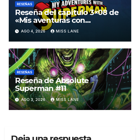
RESEÑAS
Reseña del capítulo 3×08 de
«Mis aventuras con
Superman»
AGO 4, 2026
MISS LANE
RESEÑAS
Reseña de Absolute
Superman #11
AGO 3, 2026
MISS LANE
Deja una respuesta