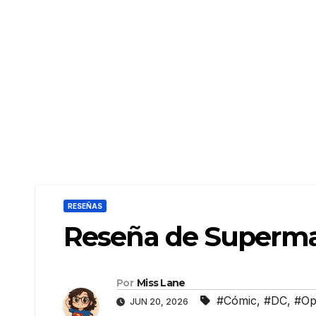
RESEÑAS
Reseña de Superma
Por
Miss Lane
#Cómic
,
#DC
,
#Op
JUN 20, 2026