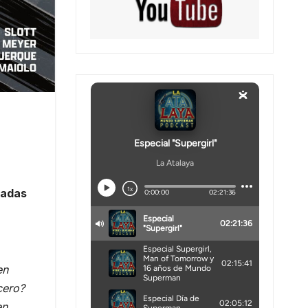
tadas
en
cero?
en