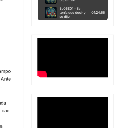
iempo
 Ante
.
uda
, cae
la