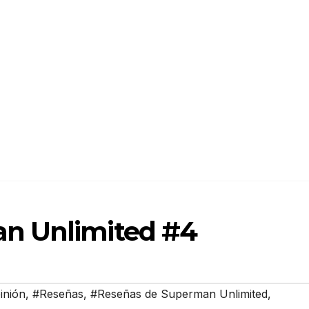
n Unlimited #4
inión
,
#Reseñas
,
#Reseñas de Superman Unlimited
,