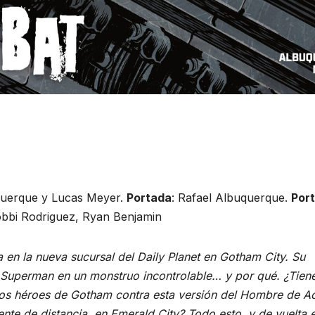
querque y Lucas Meyer.
Portada
: Rafael Albuquerque.
Por
bbi Rodriguez, Ryan Benjamin
 en la nueva sucursal del Daily Planet en Gotham City. Su
 Superman en un monstruo incontrolable… y por qué. ¿Tien
los héroes de Gotham contra esta versión del Hombre de A
te de distancia, en Emerald City? Todo esto, y de vuelta 