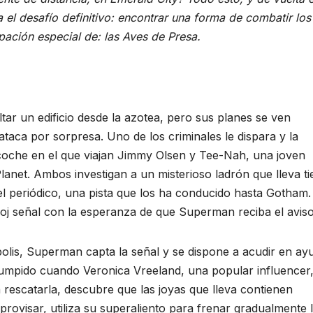
 el desafío definitivo: encontrar una forma de combatir los
ipación especial de: las Aves de Presa.
ar un edificio desde la azotea, pero sus planes se ven
aca por sorpresa. Uno de los criminales le dispara y la
n coche en el que viajan Jimmy Olsen y Tee-Nah, una joven
Planet. Ambos investigan a un misterioso ladrón que lleva t
el periódico, una pista que los ha conducido hasta Gotham.
eloj señal con la esperanza de que Superman reciba el aviso
polis, Superman capta la señal y se dispone a acudir en ay
rrumpido cuando Veronica Vreeland, una popular influencer
a rescatarla, descubre que las joyas que lleva contienen
mprovisar, utiliza su superaliento para frenar gradualmente 