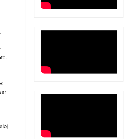
.
r
to.
es
ser
eloj