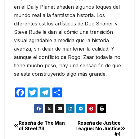
en el Daily Planet añaden algunos toques del
mundo real a la fantástica historia. Los
diferentes estilos artísticos de Doc Shaner y
Steve Rude le dan al cómic una transición
visual agradable a medida que la historia
avanza, sin dejar de mantener la calidad. Y
aunque el conflicto de Rogol Zaar todavía no
tiene mucho peso, hay una sensación de que
se está construyendo algo más grande.
F
T
T
C
a
w
el
o
c
itt
e
m
e
er
gr
p
Reseña de The Man
Reseña de Justice
Navegación
of Steel #3
League: No Justice
b
a
ar
#4