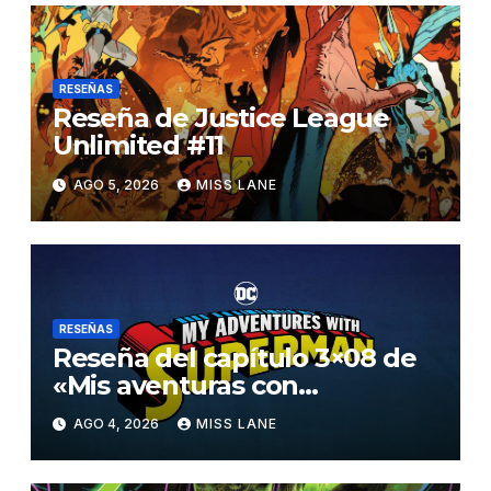
RESEÑAS
Reseña de Justice League
Unlimited #11
AGO 5, 2026
MISS LANE
RESEÑAS
Reseña del capítulo 3×08 de
«Mis aventuras con
Superman»
AGO 4, 2026
MISS LANE