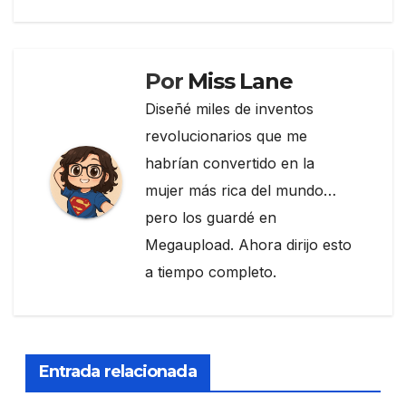
de
o
m
tir
entradas
o
k
Por
Miss Lane
Diseñé miles de inventos
revolucionarios que me
habrían convertido en la
mujer más rica del mundo…
pero los guardé en
Megaupload. Ahora dirijo esto
a tiempo completo.
Entrada relacionada