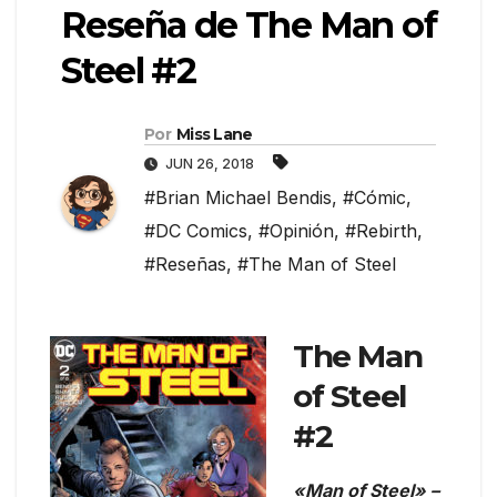
Reseña de The Man of
Steel #2
Por
Miss Lane
JUN 26, 2018
#Brian Michael Bendis
,
#Cómic
,
#DC Comics
,
#Opinión
,
#Rebirth
,
#Reseñas
,
#The Man of Steel
The Man
of Steel
#2
«Man of Steel» –