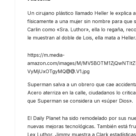
Un cirujano plástico llamado Heller le explica
físicamente a una mujer sin nombre para que se
Carlin como «Sra. Luthor», ella lo regaña, re
le muestran al doble de Lois, ella mata a Heller
https://m.media-
amazon.com/images/M/MV5BOTM1ZjQwNTIt
VyMjUxOTgyMQ@@.V1.jpg
Superman salva a un obrero que cae accidenta
Acero aterriza en la calle, ciudadanos lo criti
que Superman se considera un «súper Dios».
El Daily Planet ha sido remodelado por sus nue
nuevas mejoras tecnológicas. También está fru
Lex Luthor. Jimmy muestra a Clark estadística