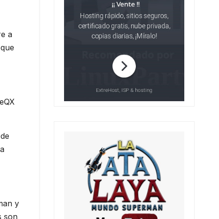
re a
 que
deQX
 de
ma
man y
s son