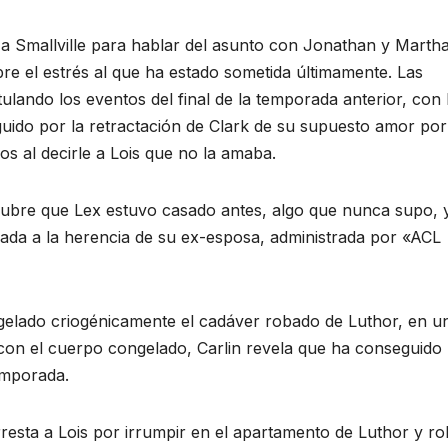
 a Smallville para hablar del asunto con Jonathan y Marth
bre el estrés al que ha estado sometida últimamente. Las
ulando los eventos del final de la temporada anterior, con 
uido por la retractación de Clark de su supuesto amor por 
s al decirle a Lois que no la amaba.
scubre que Lex estuvo casado antes, algo que nunca supo, 
iada a la herencia de su ex-esposa, administrada por «ACL
gelado criogénicamente el cadáver robado de Luthor, en u
a con el cuerpo congelado, Carlin revela que ha conseguido 
temporada.
rresta a Lois por irrumpir en el apartamento de Luthor y r