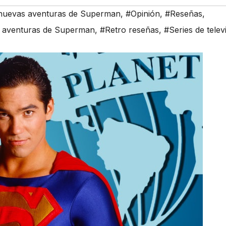
s nuevas aventuras de Superman
,
#Opinión
,
#Reseñas
,
as aventuras de Superman
,
#Retro reseñas
,
#Series de telev