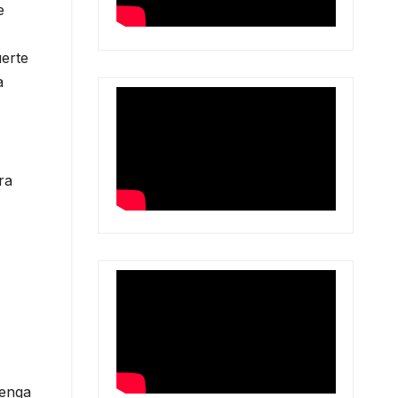
e
uerte
a
ra
tenga