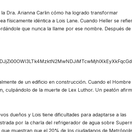
 a la Dra. Arianna Carlin cómo ha logrado transformar
a físicamente idéntica a Lois Lane. Cuando Heller se refie
cordándole que nunca la llame por ese nombre. Después de
.
ZDJjZi00OWI3LTk4MzktN2MwNDJiMTcwMjhlXkEyXkFqcG
lmente de un edificio en construcción. Cuando el Hombre
can, culpándolo de la muerte de Lex Luthor. Un peatón afir
vos dueños y Lois tiene dificultades para adaptarse a las
strada por la charla del refrigerador de agua sobre Super
s que muestran que el 20% de los ciudadanos de Metrópoli