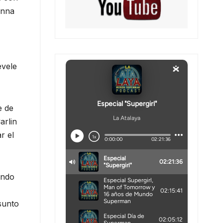
anna
evele
e de
arlin
r el
ando
sunto