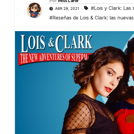
Por
Miss Lane
#Lois y Clark: La
ABR 28, 2021
#Reseñas de Lois & Clark: las nuev