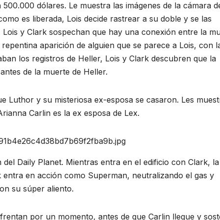
en 500.000 dólares. Le muestra las imágenes de la cámara d
omo es liberada, Lois decide rastrear a su doble y se las
e. Lois y Clark sospechan que hay una conexión entre la m
a repentina aparición de alguien que se parece a Lois, con l
aban los registros de Heller, Lois y Clark descubren que la
antes de la muerte de Heller.
 que Luthor y su misteriosa ex-esposa se casaron. Les muest
Arianna Carlin es la ex esposa de Lex.
3ce91b4e26c4d38bd7b69f2fba9b.jpg
el Daily Planet. Mientras entra en el edificio con Clark, la
rk entra en acción como Superman, neutralizando el gas y
on su súper aliento.
nfrentan por un momento, antes de que Carlin llegue y sos