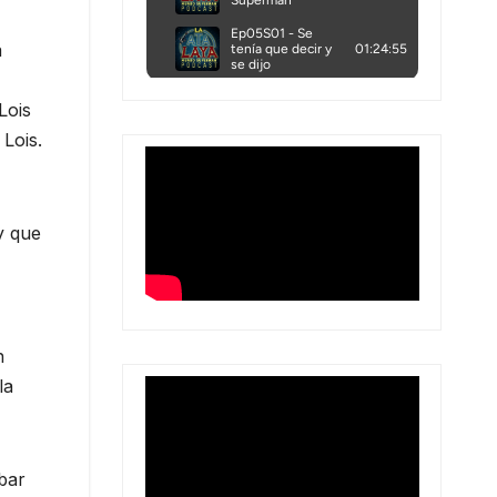
a
Lois
Lois.
y que
n
la
obar