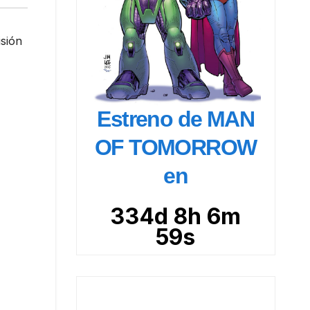
isión
Estreno de MAN
OF TOMORROW
en
334d 8h 6m
57s