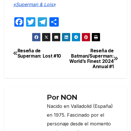
«Superman & Lois»
F
T
T
C
a
w
el
o
c
itt
e
m
e
er
gr
p
Reseña de
Reseña de
Navegación
Superman: Lost #10
Batman/Superman:
b
a
ar
World’s Finest 2024
de
o
m
tir
Annual #1
entradas
o
k
Por
NON
Nacido en Valladolid (España)
en 1975. Fascinado por el
personaje desde el momento