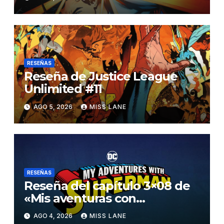
RESEÑAS
Reseña de Justice League
Unlimited #11
AGO 5, 2026
MISS LANE
RESEÑAS
Reseña del capítulo 3×08 de
«Mis aventuras con
Superman»
AGO 4, 2026
MISS LANE