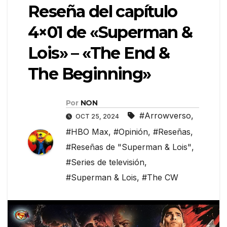
Reseña del capítulo
4×01 de «Superman &
Lois» – «The End &
The Beginning»
Por
NON
#Arrowverso
,
OCT 25, 2024
#HBO Max
,
#Opinión
,
#Reseñas
,
#Reseñas de "Superman & Lois"
,
#Series de televisión
,
#Superman & Lois
,
#The CW