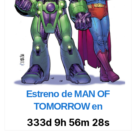
Estreno de MAN OF
TOMORROW en
333d 9h 56m 27s