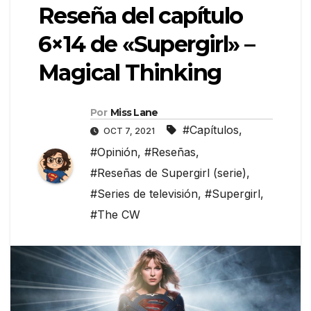
Reseña del capítulo
6×14 de «Supergirl» –
Magical Thinking
Por
Miss Lane
#Capítulos
,
OCT 7, 2021
#Opinión
,
#Reseñas
,
#Reseñas de Supergirl (serie)
,
#Series de televisión
,
#Supergirl
,
#The CW