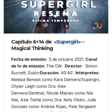
Capítulo 6×14 de
«Supergirl»
–
Magical Thinking
Fecha de emisión:
5 de octubre 2021.
Canal
de tv de emisión:
The CW.
Director:
Simon
Burnett. Guión:
Duración:
40:40′.
Intérpretes:
Melissa Benoist como Kara Danvers/Supergirl,
Chyler Leigh como Dra. Alex
Danvers/Sentinel, Nicole Maines como Nia
Nal, Azie Tesfai como Dra. Kelly Olsen, Julie
Gonzalo como Andrea Rojas, Peta Sergeant