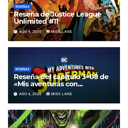
RESEÑAS
Reseña de Justice League
Unlimited #11
AGO 5, 2026
MISS LANE
RESEÑAS
Reseña del capítulo 3×08 de
«Mis aventuras con
Superman»
AGO 4, 2026
MISS LANE