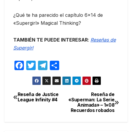
¿Qué te ha parecido el capítulo 6×14 de
«Supergirl» Magical Thinking?
TAMBIÉN TE PUEDE INTERESAR
:
Reseñas de
Supergirl
F
T
T
C
a
w
el
o
c
itt
e
m
e
er
gr
p
Reseña de Justice
Reseña de
Navegación
League Infinity #4
«Superman: La Serie
b
a
ar
Animada» – 1×08
de
o
m
tir
Recuerdos robados
entradas
o
k