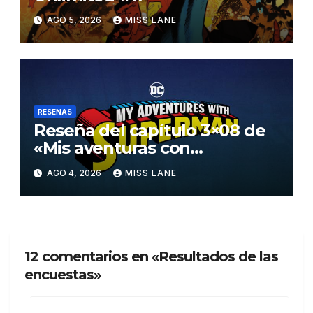
AGO 5, 2026
MISS LANE
RESEÑAS
Reseña del capítulo 3×08 de
«Mis aventuras con
Superman»
AGO 4, 2026
MISS LANE
12 comentarios en «Resultados de las
encuestas»