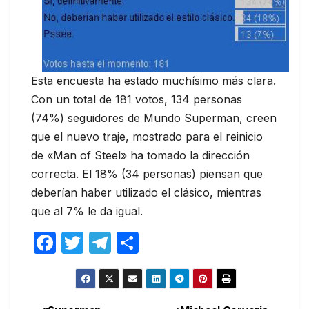
Esta encuesta ha estado muchísimo más clara.
Con un total de 181 votos, 134 personas
(74%) seguidores de Mundo Superman, creen
que el nuevo traje, mostrado para el reinicio
de «Man of Steel» ha tomado la dirección
correcta. El 18% (34 personas) piensan que
deberían haber utilizado el clásico, mientras
que al 7% le da igual.
F
T
T
C
a
w
el
o
c
itt
e
m
e
er
gr
p