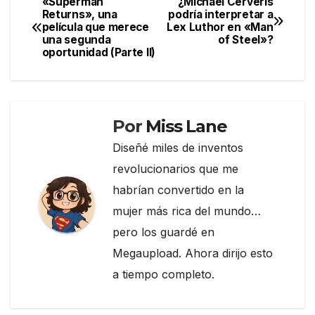
«Superman
¿Michael Cerveris
Navegación
Returns», una
podría interpretar a
b
a
ar
película que merece
Lex Luthor en «Man
de
o
m
tir
una segunda
of Steel»?
oportunidad (Parte II)
entradas
o
k
Por
Miss Lane
Diseñé miles de inventos
revolucionarios que me
habrían convertido en la
mujer más rica del mundo…
pero los guardé en
Megaupload. Ahora dirijo esto
a tiempo completo.