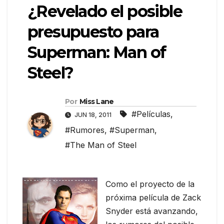
¿Revelado el posible
presupuesto para
Superman: Man of
Steel?
Por
Miss Lane
#Películas
,
JUN 18, 2011
#Rumores
,
#Superman
,
#The Man of Steel
Como el proyecto de la
próxima película de Zack
Snyder está avanzando,