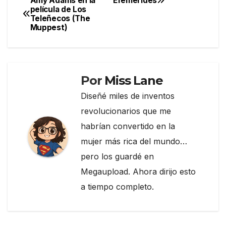
Amy Adams en la
Efemérides
Navegación
película de Los
b
a
ar
Teleñecos (The
de
o
m
tir
Muppest)
entradas
o
k
Por
Miss Lane
Diseñé miles de inventos
revolucionarios que me
habrían convertido en la
mujer más rica del mundo…
pero los guardé en
Megaupload. Ahora dirijo esto
a tiempo completo.