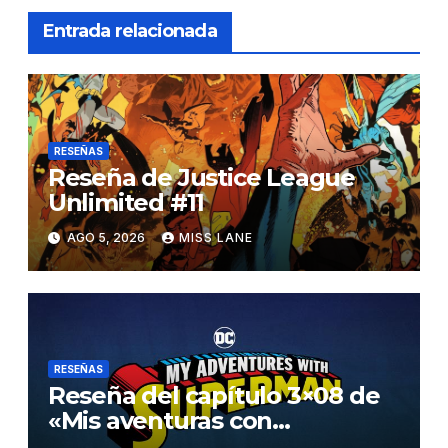
Entrada relacionada
RESEÑAS
Reseña de Justice League
Unlimited #11
AGO 5, 2026
MISS LANE
RESEÑAS
Reseña del capítulo 3×08 de
«Mis aventuras con
Superman»