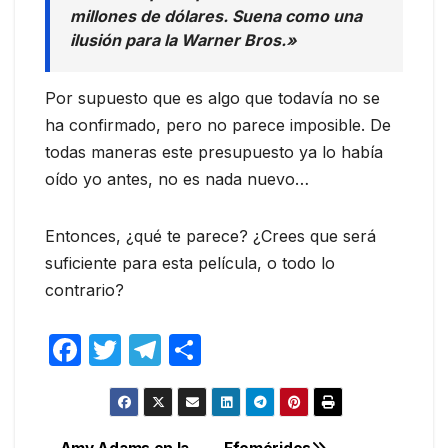
millones de dólares. Suena como una
ilusión para la Warner Bros.»
Por supuesto que es algo que todavía no se
ha confirmado, pero no parece imposible. De
todas maneras este presupuesto ya lo había
oído yo antes, no es nada nuevo…
Entonces, ¿qué te parece? ¿Crees que será
suficiente para esta película, o todo lo
contrario?
F
T
T
C
a
w
el
o
c
itt
e
m
e
er
gr
p