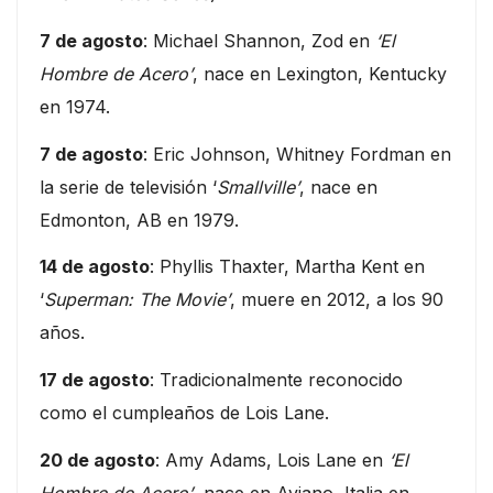
7 de agosto
: Michael Shannon, Zod en
‘El
Hombre de Acero’
, nace en Lexington, Kentucky
en 1974.
7 de agosto
: Eric Johnson, Whitney Fordman en
la serie de televisión ‘
Smallville’
, nace en
Edmonton, AB en 1979.
14 de agosto
: Phyllis Thaxter, Martha Kent en
‘
Superman: The Movie’
, muere en 2012, a los 90
años.
17 de agosto
: Tradicionalmente reconocido
como el cumpleaños de Lois Lane.
20 de agosto
: Amy Adams, Lois Lane en
‘El
Hombre de Acero’
, nace en Aviano, Italia en