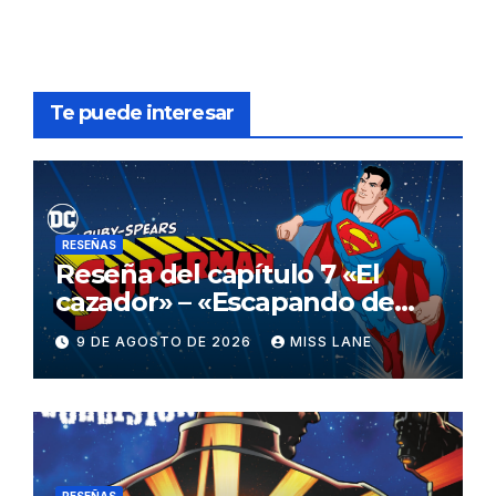
Te puede interesar
RESEÑAS
Reseña del capítulo 7 «El
cazador» – «Escapando de
casa» de «Superman»
9 DE AGOSTO DE 2026
MISS LANE