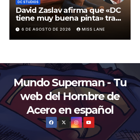
DC STUDIOS
David Zaslav afirma que «DC
tiene muy buena pinta» tras
el fracaso de «Supergirl»
6 DE AGOSTO DE 2026
MISS LANE
Mundo Superman - Tu
web del Hombre de
Acero en español