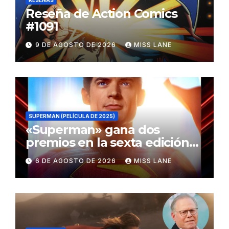
RESEÑAS
Reseña de Action Comics
#1091
9 DE AGOSTO DE 2026
MISS LANE
SUPERMAN (PELÍCULA DE 2025)
«Superman» gana dos
premios en la sexta edición
de los Critics Choice Super
6 DE AGOSTO DE 2026
MISS LANE
Awards