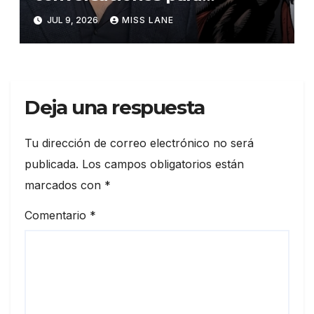
interpretar a Gorilla Grodd en
JUL 9, 2026
MISS LANE
la serie derivada de DC «DC
Crime»
Deja una respuesta
Tu dirección de correo electrónico no será
publicada.
Los campos obligatorios están
marcados con
*
Comentario
*