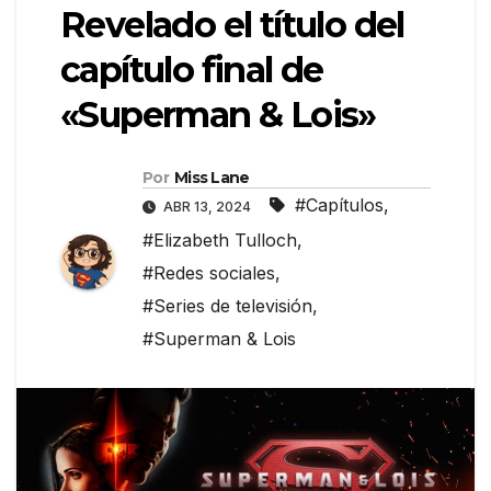
Revelado el título del
capítulo final de
«Superman & Lois»
Por
Miss Lane
#Capítulos
,
ABR 13, 2024
#Elizabeth Tulloch
,
#Redes sociales
,
#Series de televisión
,
#Superman & Lois