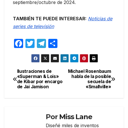
septiembre/octubre de 2024.
TAMBIÉN TE PUEDE INTERESAR:
Noticias de
series de televisión
F
T
T
C
a
w
el
o
c
itt
e
m
e
er
gr
p
Ilustraciones de
Michael Rosenbaum
Navegación
«Superman & Lois»
habla de la posible
b
a
ar
de Kibar por encargo
secuela de
de
o
m
tir
de Jai Jamison
«Smallville»
entradas
o
k
Por
Miss Lane
Diseñé miles de inventos