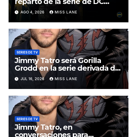
reparto de la serie de DC
sobre Jimmy Olsen
AGO 4, 2026
MISS LANE
SERIES DE TV
Jimmy Tatro será Gorilla
Grodd en la serie derivada de
DC «DC Crime»
JUL 16, 2026
MISS LANE
SERIES DE TV
Jimmy Tatro, en
conversaciones para