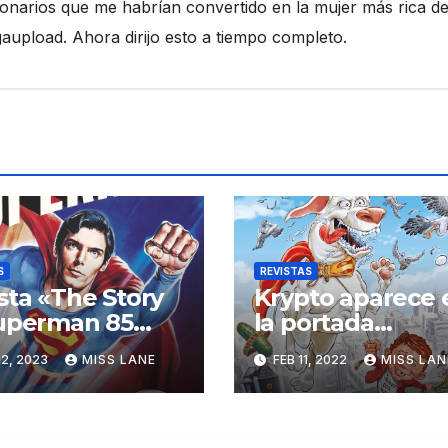
ionarios que me habrían convertido en la mujer más rica de
pload. Ahora dirijo esto a tiempo completo.
S
REVISTAS
sta «The Story
Krypto aparece 
uperman 85
la portada
s»
alternativa de la
2, 2023
MISS LANE
FEB 11, 2022
MISS LAN
revista MAD