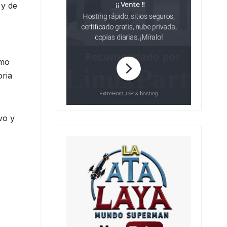
 y de
imo
oria
vo y