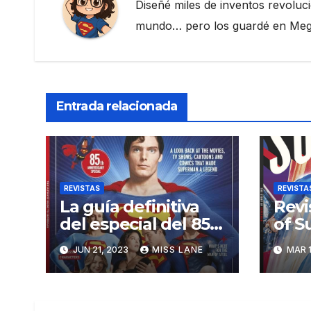
Diseñé miles de inventos revoluc
mundo… pero los guardé en Megau
Entrada relacionada
REVISTAS
REVISTA
La guía definitiva
Revi
del especial del 85
of S
aniversario de
Year
JUN 21, 2023
MISS LANE
MAR 1
Superman