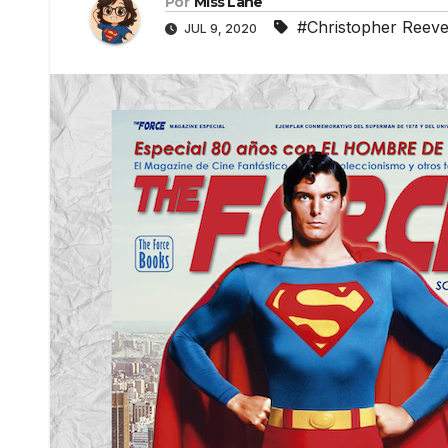
Por
Miss Lane
#Christopher Reev
JUL 9, 2020