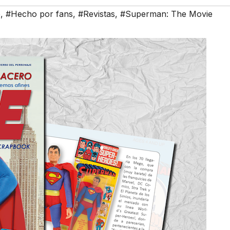
e
,
#Hecho por fans
,
#Revistas
,
#Superman: The Movie