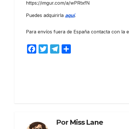
https://imgur.com/a/wPRtxfN
Puedes adquirirla
aquí
.
Para envíos fuera de España contacta con la ed
F
T
T
C
a
w
el
o
c
itt
e
m
e
er
gr
p
Navegación
b
a
ar
de
o
m
tir
o
entradas
k
Por
Miss Lane