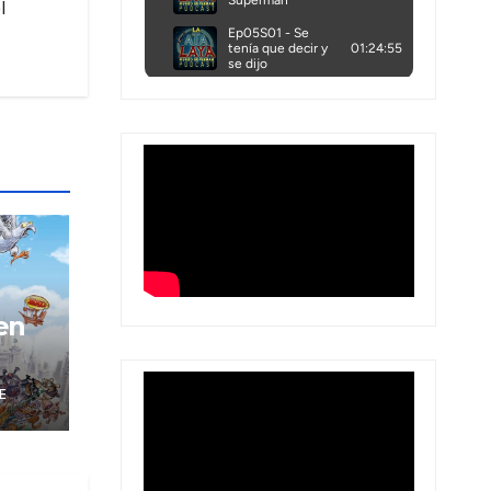
l
en
E