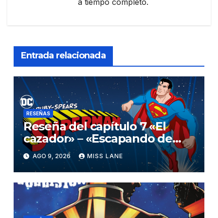
a tiempo completo.
Entrada relacionada
RESEÑAS
Reseña del capítulo 7 «El
cazador» – «Escapando de
casa» de «Superman»
AGO 9, 2026
MISS LANE