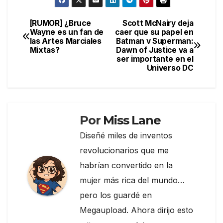
c
itt
e
m
e
er
gr
p
[RUMOR] ¿Bruce
Scott McNairy deja
Navegación
Wayne es un fan de
caer que su papel en
b
a
ar
las Artes Marciales
Batman v Superman:
de
o
m
tir
Mixtas?
Dawn of Justice va a
ser importante en el
entradas
o
Universo DC
k
Por
Miss Lane
Diseñé miles de inventos
revolucionarios que me
habrían convertido en la
mujer más rica del mundo…
pero los guardé en
Megaupload. Ahora dirijo esto