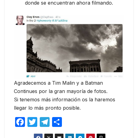
donde se encuentran ahora filmando.
Agradecemos a Tim Malin y a Batman
Continues por la gran mayoría de fotos.
Si tenemos más información os la haremos
llegar lo más pronto posible.
F
T
T
C
a
w
el
o