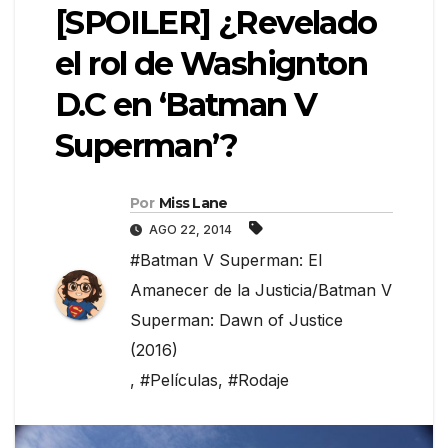
[SPOILER] ¿Revelado
el rol de Washignton
D.C en ‘Batman V
Superman’?
Por
Miss Lane
AGO 22, 2014
#Batman V Superman: El
Amanecer de la Justicia/Batman V
Superman: Dawn of Justice
(2016)
,
#Películas
,
#Rodaje