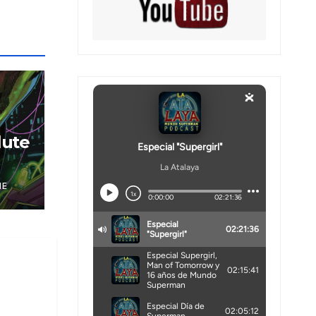
lute
NE