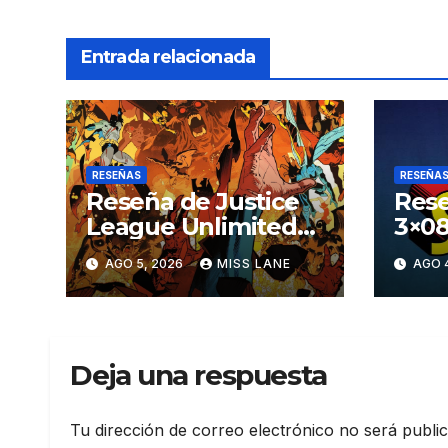
Entrada relacionada
RESEÑAS
RESEÑA
Reseña de Justice
Rese
League Unlimited
3×08
#11
aven
AGO 5, 2026
MISS LANE
AGO 
Sup
Deja una respuesta
Tu dirección de correo electrónico no será publi