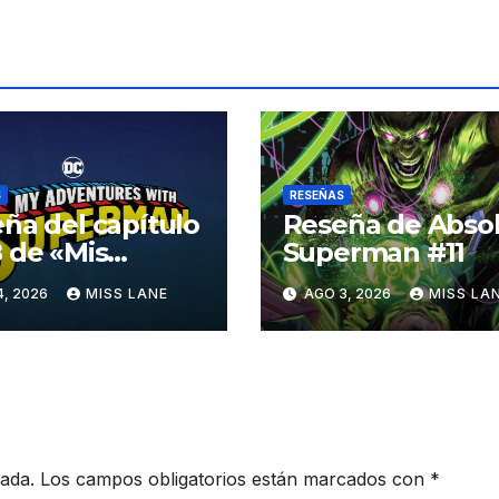
S
RESEÑAS
ña del capítulo
Reseña de Abso
 de «Mis
Superman #11
turas con
4, 2026
MISS LANE
AGO 3, 2026
MISS LA
erman»
cada.
Los campos obligatorios están marcados con
*