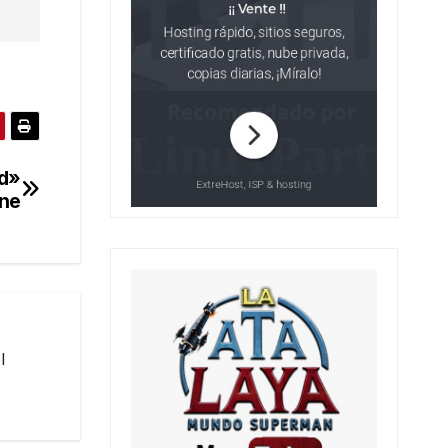
ld»
ine
l