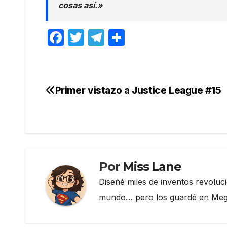
cosas así.»
F
T
T
C
a
w
el
o
c
itt
e
m
e
er
gr
p
Primer vistazo a Justice League #15
Navegación
b
a
ar
de
o
m
tir
o
entradas
k
Por
Miss Lane
Diseñé miles de inventos revoluc
mundo… pero los guardé en Megau