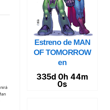
Estreno de MAN
OF TOMORROW
en
335d 0h 43m
58s
nirá
 Man
e