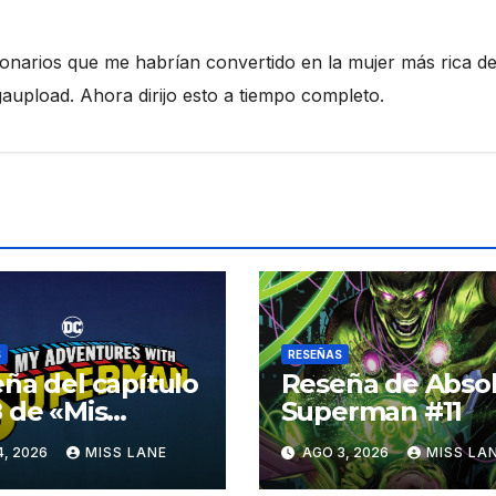
ionarios que me habrían convertido en la mujer más rica de
pload. Ahora dirijo esto a tiempo completo.
S
RESEÑAS
ña del capítulo
Reseña de Abso
 de «Mis
Superman #11
turas con
4, 2026
MISS LANE
AGO 3, 2026
MISS LA
erman»