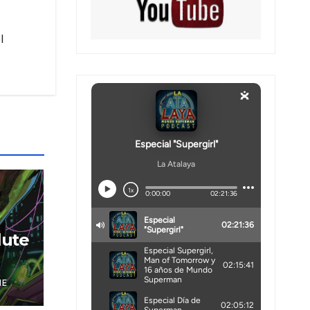
l
lute
NE