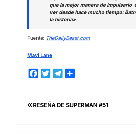
que la mejor manera de impulsarlo e
ver desde hace mucho tiempo: Batm
la historia».
Fuente:
TheDailyBeast.com
Mavi Lane
F
T
T
C
a
w
el
o
c
itt
e
m
e
er
gr
p
RESEÑA DE SUPERMAN #51
Navegación
b
a
ar
de
o
m
tir
o
entradas