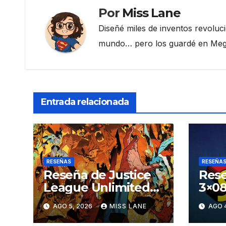
k
Por
Miss Lane
Diseñé miles de inventos revoluc
mundo… pero los guardé en Megau
Entrada relacionada
RESEÑAS
RESEÑA
Reseña de Justice
Rese
League Unlimited
3×08
#11
aven
AGO 5, 2026
MISS LANE
AGO 
Sup