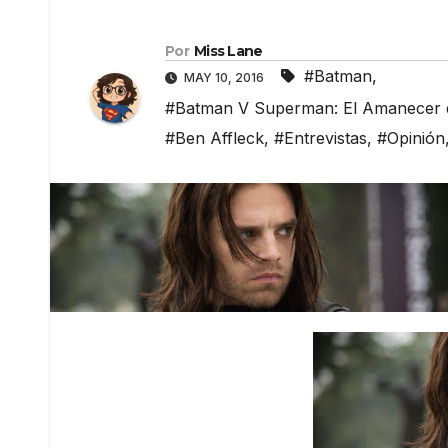
Por
Miss Lane
#Batman
,
MAY 10, 2016
#Batman V Superman: El Amanecer de
#Ben Affleck
,
#Entrevistas
,
#Opinión