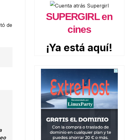
SUPERGIRL en
utó de
cines
¡Ya está aquí!
a
reo