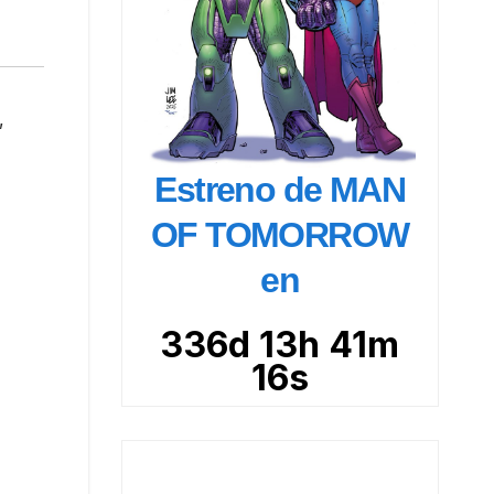
,
Estreno de MAN
OF TOMORROW
en
336d 13h 41m
15s