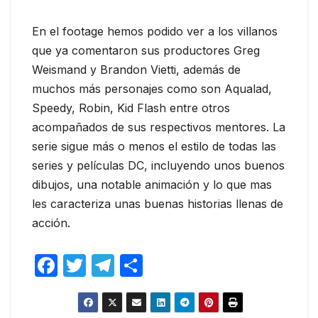
En el footage hemos podido ver a los villanos
que ya comentaron sus productores Greg
Weismand y Brandon Vietti, además de
muchos más personajes como son Aqualad,
Speedy, Robin, Kid Flash entre otros
acompañados de sus respectivos mentores. La
serie sigue más o menos el estilo de todas las
series y películas DC, incluyendo unos buenos
dibujos, una notable animación y lo que mas
les caracteriza unas buenas historias llenas de
acción.
F
T
T
C
a
w
el
o
c
itt
e
m