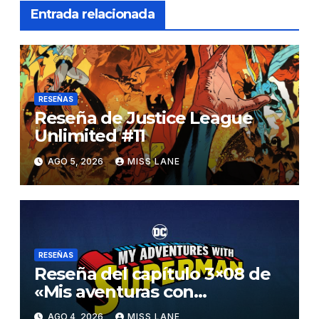
Entrada relacionada
RESEÑAS
Reseña de Justice League
Unlimited #11
AGO 5, 2026
MISS LANE
RESEÑAS
Reseña del capítulo 3×08 de
«Mis aventuras con
Superman»
AGO 4, 2026
MISS LANE