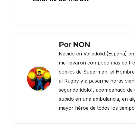
de
o
m
tir
o
entradas
k
Por
NON
Nacido en Valladolid (España) en
me llevaron con poco más de tre
cómics de Superman, el Hombre Mu
al Rugby y a pasarme horas vien
segundo ídolo), acompañado de u
subido en una ambulancia, en alg
mayor héroe de todos los tiempo