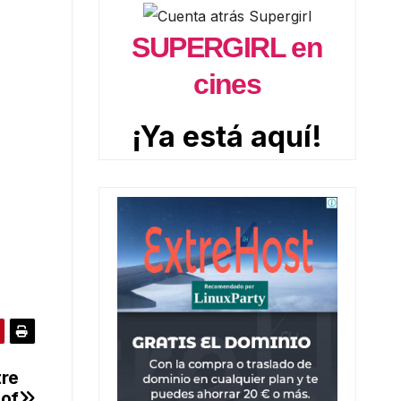
SUPERGIRL en
cines
¡Ya está aquí!
tre
 of