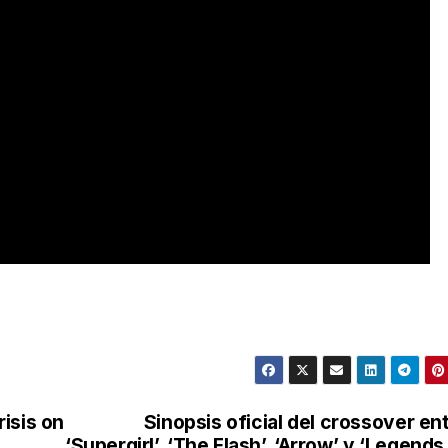
isis on
Sinopsis oficial del crossover en
‘Supergirl’, ‘The Flash’, ‘Arrow’ y ‘Legends