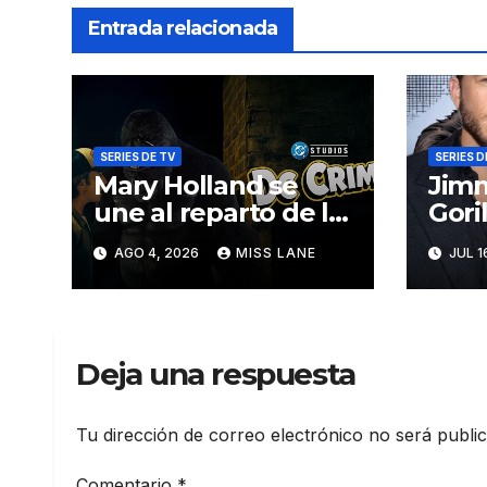
Entrada relacionada
SERIES DE TV
SERIES D
Mary Holland se
Jimm
une al reparto de la
Gori
serie de DC sobre
seri
AGO 4, 2026
MISS LANE
JUL 1
Jimmy Olsen
DC 
Deja una respuesta
Tu dirección de correo electrónico no será publi
Comentario
*