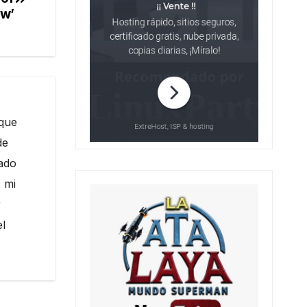
w’
 que
de
nado
 mi
r
el