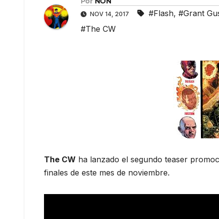
Por
NON
#Flash
,
#Grant Gus
NOV 14, 2017
#The CW
The CW
ha lanzado el segundo teaser promoc
finales de este mes de noviembre.