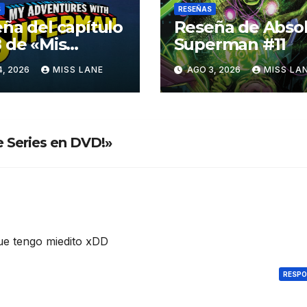
S
RESEÑAS
ña del capítulo
Reseña de Abso
 de «Mis
Superman #11
turas con
4, 2026
MISS LANE
AGO 3, 2026
MISS LA
erman»
e Series en DVD!»
que tengo miedito xDD
RESP