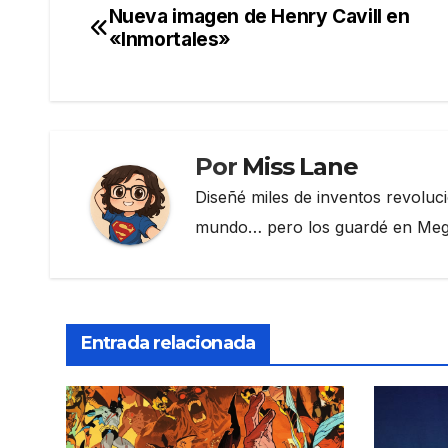
e
er
gr
p
Nueva imagen de Henry Cavill en
Navegación
b
a
ar
«Inmortales»
de
o
m
tir
o
entradas
k
Por
Miss Lane
Diseñé miles de inventos revoluc
mundo… pero los guardé en Megau
Entrada relacionada