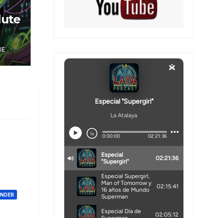
lute
NE
ONDER