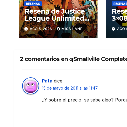
RESEÑAS
RESEÑA
Reseña de Justice
Rese
League Unlimited
3×08
#11
aven
AGO 5, 2026
MISS LANE
AGO 
Sup
2 comentarios en «¡Smallville Complet
Pata
dice:
15 de mayo de 2011 a las 11:47
¿Y sobre el precio, se sabe algo? Por