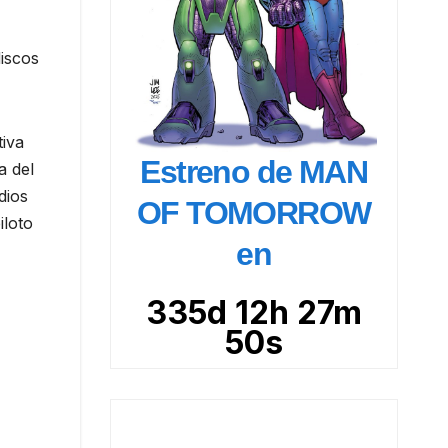
iscos
tiva
Estreno de MAN
a del
dios
OF TOMORROW
iloto
en
335d 12h 27m
49s