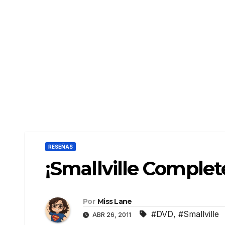
RESEÑAS
¡Smallville Complet
Por
Miss Lane
#DVD
,
#Smallville
ABR 26, 2011