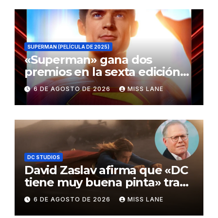
SUPERMAN (PELÍCULA DE 2025)
«Superman» gana dos
premios en la sexta edición
de los Critics Choice Super
6 DE AGOSTO DE 2026
MISS LANE
Awards
DC STUDIOS
David Zaslav afirma que «DC
tiene muy buena pinta» tras
el fracaso de «Supergirl»
6 DE AGOSTO DE 2026
MISS LANE