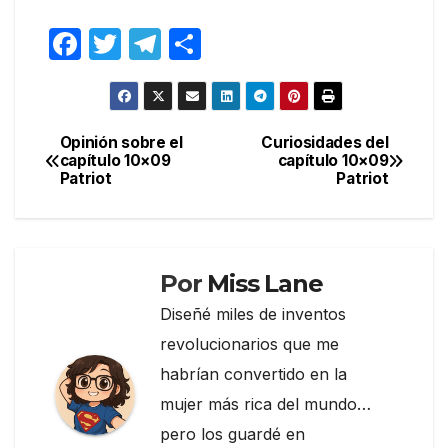
F
T
T
C
a
w
el
o
c
itt
e
m
e
er
gr
p
Opinión sobre el
Curiosidades del
Navegación
capítulo 10×09
capítulo 10×09
b
a
ar
Patriot
Patriot
de
o
m
tir
entradas
o
k
Por
Miss Lane
Diseñé miles de inventos
revolucionarios que me
habrían convertido en la
mujer más rica del mundo…
pero los guardé en