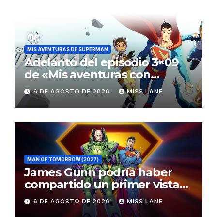
MIS AVENTURAS DE SUPERMAN
Adelanto del episodio 3×09
de «Mis aventuras con
Superman»
6 DE AGOSTO DE 2026
MISS LANE
MAN OF TOMORROW (2027)
James Gunn podría haber
compartido un primer vistazo
al traje de Brainiac
6 DE AGOSTO DE 2026
MISS LANE