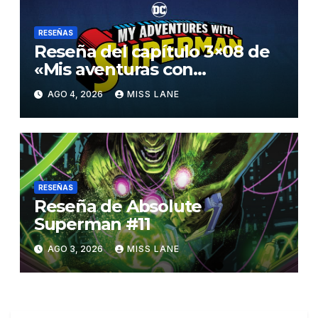
RESEÑAS
Reseña del capítulo 3×08 de
«Mis aventuras con
Superman»
AGO 4, 2026
MISS LANE
RESEÑAS
Reseña de Absolute
Superman #11
AGO 3, 2026
MISS LANE