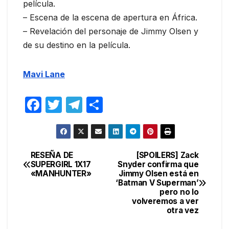
película.
– Escena de la escena de apertura en África.
– Revelación del personaje de Jimmy Olsen y
de su destino en la película.
Mavi Lane
F
T
T
C
a
w
el
o
c
itt
e
m
e
er
gr
p
RESEÑA DE
[SPOILERS] Zack
Navegación
SUPERGIRL 1X17
Snyder confirma que
b
a
ar
«MANHUNTER»
Jimmy Olsen está en
de
o
m
tir
‘Batman V Superman’
pero no lo
entradas
o
volveremos a ver
otra vez
k