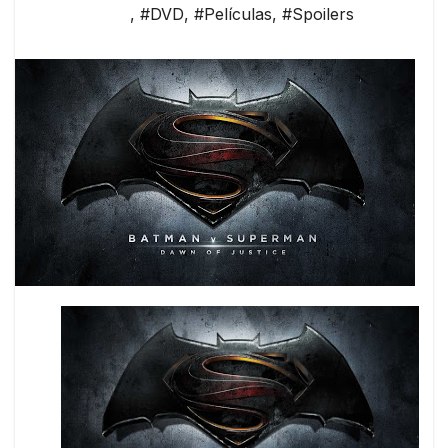
,
#DVD
,
#Películas
,
#Spoilers