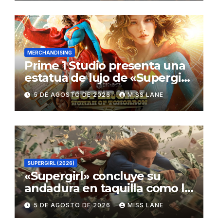
MERCHANDISING
Prime 1 Studio presenta una
estatua de lujo de «Supergirl:
La Mujer del Mañana»
5 DE AGOSTO DE 2026
MISS LANE
SUPERGIRL (2026)
«Supergirl» concluye su
andadura en taquilla como la
película de DC con menor
5 DE AGOSTO DE 2026
MISS LANE
recaudación desde