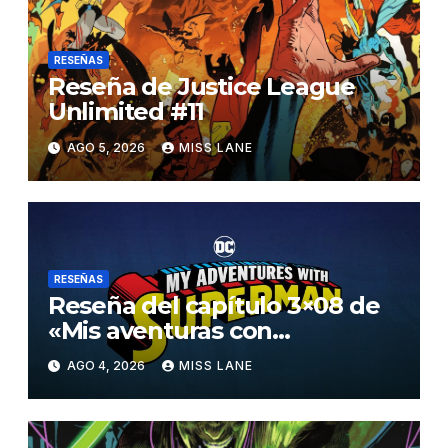
RESEÑAS
Reseña de Justice League
Unlimited #11
AGO 5, 2026
MISS LANE
RESEÑAS
Reseña del capítulo 3×08 de
«Mis aventuras con
Superman»
AGO 4, 2026
MISS LANE