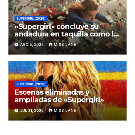
SUPERGIRL (2026)
«Supergirl» concluye su
andadura en taquilla como la
película de DC con menor
AGO 5, 2026
MISS LANE
recaudación desde
«Catwoman»
SUPERGIRL (2026)
Escenas eliminadas y
ampliadas de «Supergirl»
JUL 31, 2026
MISS LANE