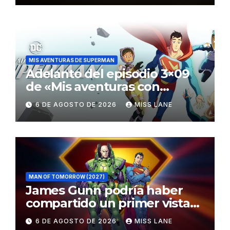
MIS AVENTURAS DE SUPERMAN
Adelanto del episodio 3×09
de «Mis aventuras con
Superman»
6 DE AGOSTO DE 2026
MISS LANE
MAN OF TOMORROW (2027)
James Gunn podría haber
compartido un primer vistazo
al traje de Brainiac
6 DE AGOSTO DE 2026
MISS LANE