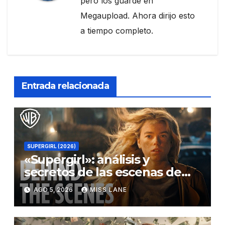
pero los guardé en
Megaupload. Ahora dirijo esto
a tiempo completo.
Entrada relacionada
SUPERGIRL (2026)
«Supergirl»: análisis y
secretos de las escenas de
lucha
AGO 5, 2026
MISS LANE