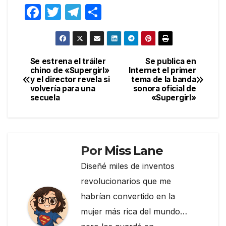
F
T
T
C
a
w
el
o
c
itt
e
m
e
er
gr
p
Se estrena el tráiler
Se publica en
Navegación
chino de «Supergirl»
Internet el primer
b
a
ar
y el director revela si
tema de la banda
de
o
m
tir
volvería para una
sonora oficial de
secuela
«Supergirl»
entradas
o
k
Por
Miss Lane
Diseñé miles de inventos
revolucionarios que me
habrían convertido en la
mujer más rica del mundo…