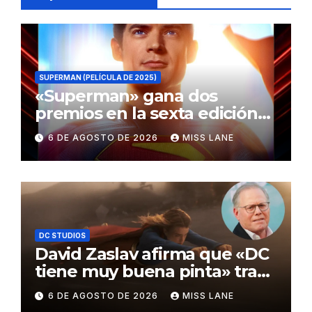
SUPERMAN (PELÍCULA DE 2025)
«Superman» gana dos
premios en la sexta edición
de los Critics Choice Super
6 DE AGOSTO DE 2026
MISS LANE
Awards
DC STUDIOS
David Zaslav afirma que «DC
tiene muy buena pinta» tras
el fracaso de «Supergirl»
6 DE AGOSTO DE 2026
MISS LANE