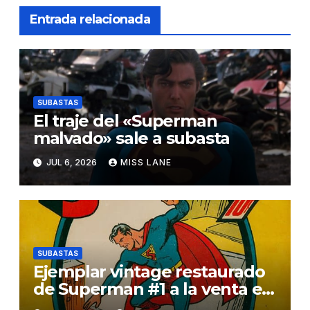
Entrada relacionada
SUBASTAS
El traje del «Superman
malvado» sale a subasta
JUL 6, 2026
MISS LANE
SUBASTAS
Ejemplar vintage restaurado
de Superman #1 a la venta en
una subasta