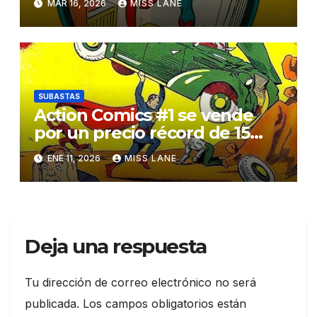
MAR 16, 2026
MISS LANE
SUBASTAS
Action Comics #1 se vende
por un precio récord de 15
millones de dólares
ENE 11, 2026
MISS LANE
Deja una respuesta
Tu dirección de correo electrónico no será
publicada.
Los campos obligatorios están