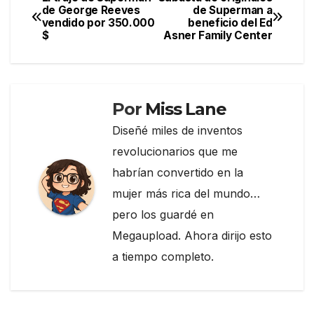
Navegación
de George Reeves
de Superman a
b
a
ar
vendido por 350.000
beneficio del Ed
de
o
m
tir
$
Asner Family Center
entradas
o
k
Por
Miss Lane
Diseñé miles de inventos
revolucionarios que me
habrían convertido en la
mujer más rica del mundo…
pero los guardé en
Megaupload. Ahora dirijo esto
a tiempo completo.