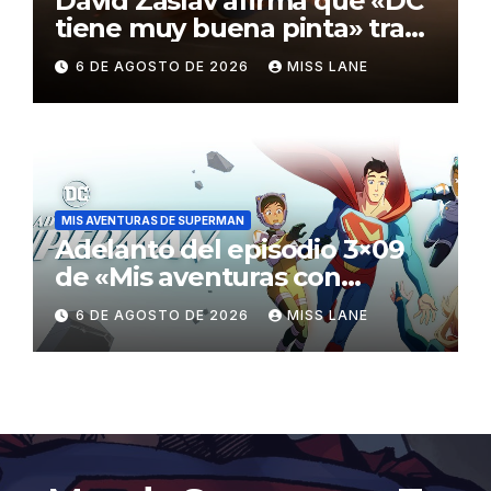
David Zaslav afirma que «DC
tiene muy buena pinta» tras
el fracaso de «Supergirl»
6 DE AGOSTO DE 2026
MISS LANE
MIS AVENTURAS DE SUPERMAN
Adelanto del episodio 3×09
de «Mis aventuras con
Superman»
6 DE AGOSTO DE 2026
MISS LANE