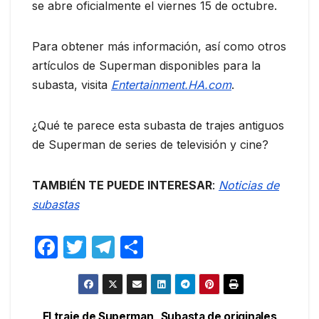
se abre oficialmente el viernes 15 de octubre.
Para obtener más información, así como otros
artículos de Superman disponibles para la
subasta, visita
Entertainment.HA.com
.
¿Qué te parece esta subasta de trajes antiguos
de Superman de series de televisión y cine?
TAMBIÉN TE PUEDE INTERESAR
:
Noticias de
subastas
F
T
T
C
a
w
el
o
c
itt
e
m
e
er
gr
p
El traje de Superman
Subasta de originales