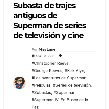
Subasta de trajes
antiguos de
Superman de series
de televisión y cine
Por
Miss Lane
OCT 9, 2021
#Christopher Reeve
,
#George Reeves
,
#Kirk Alyn
,
#Las aventuras de Superman
,
#Películas
,
#Series de televisión
,
#Subastas
,
#Superman
,
#Superman IV: En Busca de la
Paz