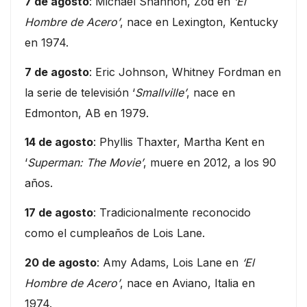
7 de agosto
: Michael Shannon, Zod en
‘El
Hombre de Acero’
, nace en Lexington, Kentucky
en 1974.
7 de agosto
: Eric Johnson, Whitney Fordman en
la serie de televisión ‘
Smallville’
, nace en
Edmonton, AB en 1979.
14 de agosto
: Phyllis Thaxter, Martha Kent en
‘
Superman: The Movie’
, muere en 2012, a los 90
años.
17 de agosto
: Tradicionalmente reconocido
como el cumpleaños de Lois Lane.
20 de agosto
: Amy Adams, Lois Lane en
‘El
Hombre de Acero’
, nace en Aviano, Italia en
1974.