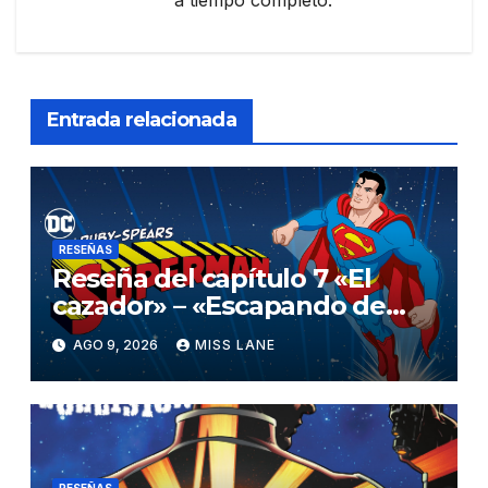
a tiempo completo.
Entrada relacionada
RESEÑAS
Reseña del capítulo 7 «El
cazador» – «Escapando de
casa» de «Superman»
AGO 9, 2026
MISS LANE
RESEÑAS