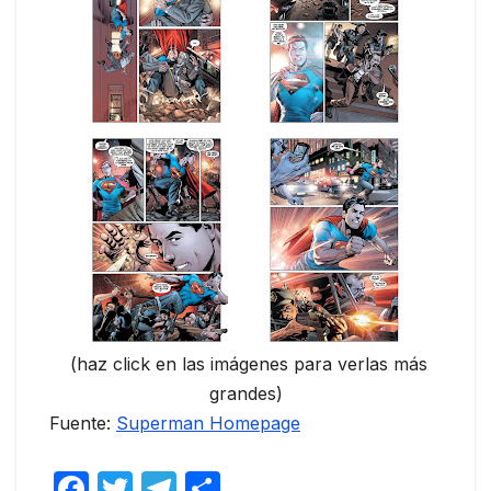
(haz click en las imágenes para verlas más
grandes)
Fuente:
Superman Homepage
F
T
T
C