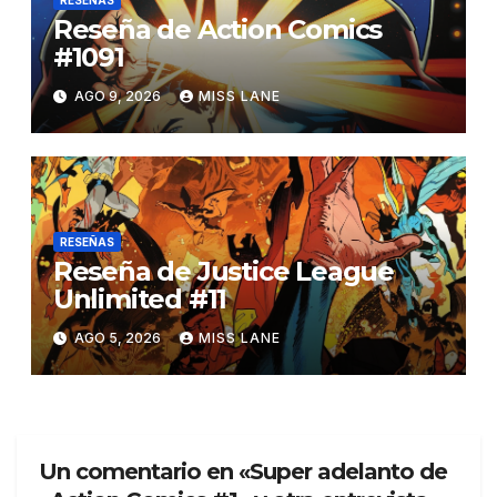
Reseña de Action Comics
#1091
AGO 9, 2026
MISS LANE
RESEÑAS
Reseña de Justice League
Unlimited #11
AGO 5, 2026
MISS LANE
Un comentario en «Super adelanto de