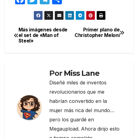
a
w
el
o
c
itt
e
m
e
er
gr
p
Más imágenes desde
Primer plano de
Navegación
el set de «Man of
Christopher Meloni
b
a
ar
Steel»
de
o
m
tir
entradas
o
k
Por
Miss Lane
Diseñé miles de inventos
revolucionarios que me
habrían convertido en la
mujer más rica del mundo…
pero los guardé en
Megaupload. Ahora dirijo esto