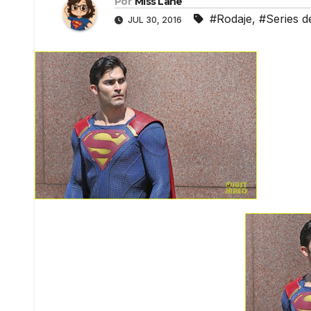
Por
Miss Lane
#Rodaje
,
#Series de
JUL 30, 2016