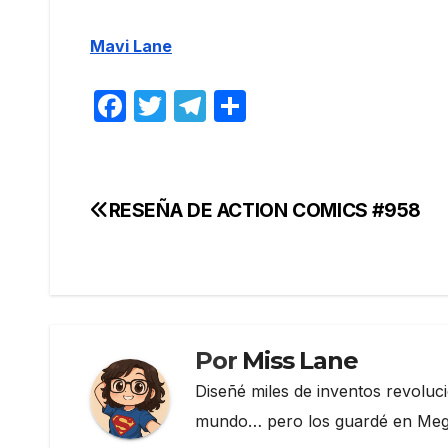
Mavi Lane
F
T
T
C
a
w
el
o
c
itt
e
m
e
er
gr
p
RESEÑA DE ACTION COMICS #958
Navegación
b
a
ar
de
o
m
tir
o
entradas
k
Por
Miss Lane
Diseñé miles de inventos revoluc
mundo… pero los guardé en Megau