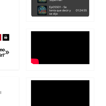
omo
rl’
l