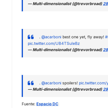
— Multi-dimensionalist (@trevorbroad)
29
.
@acarboni
best one yet, fly away!
#
pic.twitter.com/UB4TSuIeBz
— Multi-dimensionalist (@trevorbroad)
29
.
@acarboni
spoilers!
pic.twitter.co
— Multi-dimensionalist (@trevorbroad)
29
Fuente:
Espacio DC