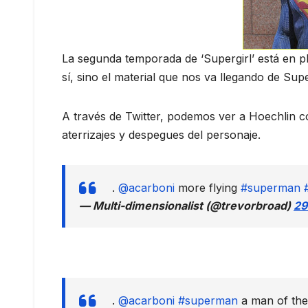
La segunda temporada de ‘Supergirl’ está en pl
sí, sino el material que nos va llegando de Su
A través de Twitter, podemos ver a Hoechlin c
aterrizajes y despegues del personaje.
.
@acarboni
more flying
#superman
— Multi-dimensionalist (@trevorbroad)
29
.
@acarboni
#superman
a man of th