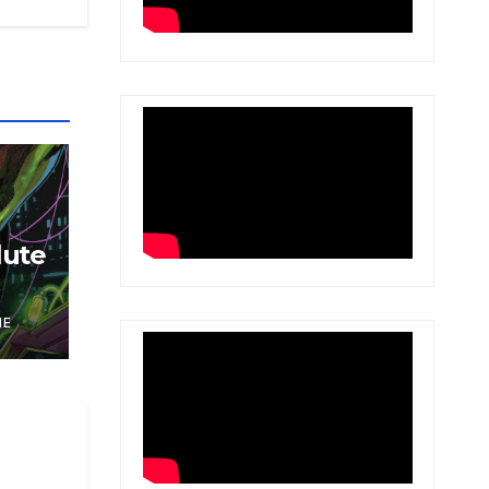
lute
NE