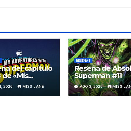
S
RESEÑAS
ña del capítulo
Reseña de Abso
 de «Mis
Superman #11
turas con
4, 2026
MISS LANE
AGO 3, 2026
MISS LA
erman»