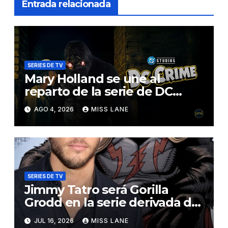
Entrada relacionada
SERIES DE TV
Mary Holland se une al
reparto de la serie de DC
sobre Jimmy Olsen
AGO 4, 2026
MISS LANE
SERIES DE TV
Jimmy Tatro será Gorilla
Grodd en la serie derivada de
DC «DC Crime»
JUL 16, 2026
MISS LANE