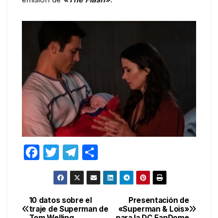
F
T
T
C
a
w
el
o
c
itt
e
m
e
er
gr
p
10 datos sobre el
Presentación de
Navegación
traje de Superman de
«Superman & Lois»
b
a
ar
Tom Welling
para la DC FanDome