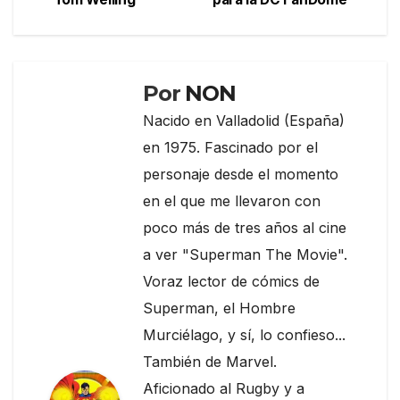
de
o
m
tir
entradas
o
k
Por
NON
Nacido en Valladolid (España)
en 1975. Fascinado por el
personaje desde el momento
en el que me llevaron con
poco más de tres años al cine
a ver "Superman The Movie".
Voraz lector de cómics de
Superman, el Hombre
Murciélago, y sí, lo confieso...
También de Marvel.
Aficionado al Rugby y a