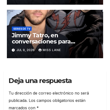
SERIES DE TV
Jimmy Tatro, en
conversaciones para
interpretar a Gorilla Grodd en
JUL 9, 2026
MISS LANE
la serie derivada de DC «DC
Crime»
Deja una respuesta
Tu dirección de correo electrónico no será
publicada.
Los campos obligatorios están
marcados con
*