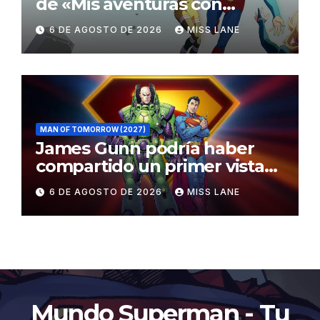
de «Mis aventuras con
Superman»
6 DE AGOSTO DE 2026
MISS LANE
MAN OF TOMORROW (2027)
James Gunn podría haber
compartido un primer vistazo
al traje de Brainiac
6 DE AGOSTO DE 2026
MISS LANE
Mundo Superman - Tu