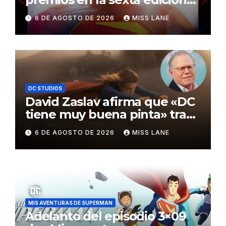
de los Critics Choice Super
6 DE AGOSTO DE 2026
MISS LANE
Awards
DC STUDIOS
David Zaslav afirma que «DC
tiene muy buena pinta» tras
el fracaso de «Supergirl»
6 DE AGOSTO DE 2026
MISS LANE
MIS AVENTURAS DE SUPERMAN
Adelanto del episodio 3×09