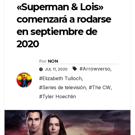
«Superman & Lois»
comenzará a rodarse
en septiembre de
2020
Por
NON
#Arrowverso
,
JUL 11, 2020
#Elizabeth Tulloch
,
#Series de televisión
,
#The CW
,
#Tyler Hoechlin