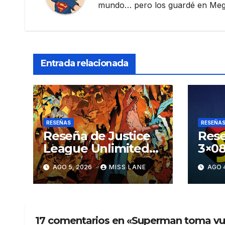
mundo… pero los guardé en Megau
Entrada relacionada
RESEÑAS
RESEÑA
Reseña de Justice
Rese
League Unlimited
3×08
#11
aven
AGO 5, 2026
MISS LANE
AGO 
Sup
17 comentarios en «Superman toma vue