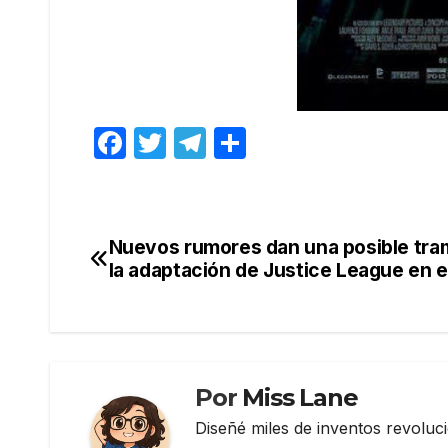
F
T
T
C
a
w
el
o
c
itt
e
m
e
er
gr
p
Nuevos rumores dan una posible tra
Navegación
b
a
ar
la adaptación de Justice League en e
de
o
m
tir
o
entradas
k
Por
Miss Lane
Diseñé miles de inventos revoluc