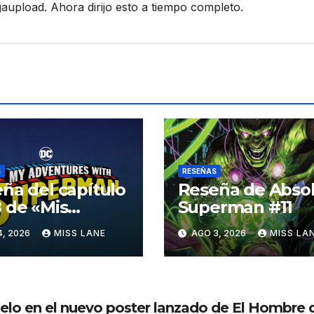
pload. Ahora dirijo esto a tiempo completo.
S
RESEÑAS
ña del capítulo
Reseña de Abso
 de «Mis
Superman #11
turas con
4, 2026
MISS LANE
AGO 3, 2026
MISS LA
erman»
lo en el nuevo poster lanzado de El Hombre 