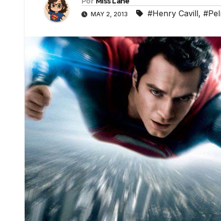
Por
Miss Lane
#Henry Cavill
,
#Pel
MAY 2, 2013