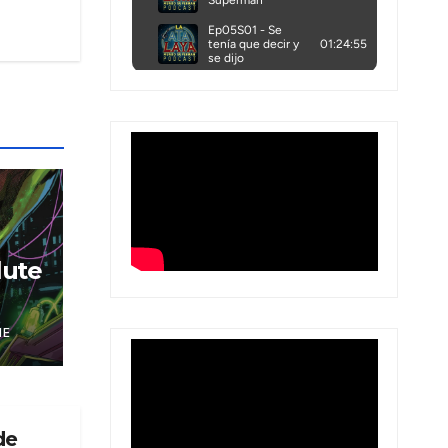
lute
NE
de