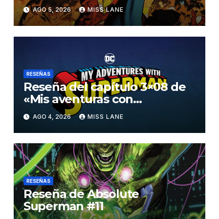
AGO 5, 2026
MISS LANE
RESEÑAS
Reseña del capítulo 3×08 de
«Mis aventuras con
Superman»
AGO 4, 2026
MISS LANE
RESEÑAS
Reseña de Absolute
Superman #11