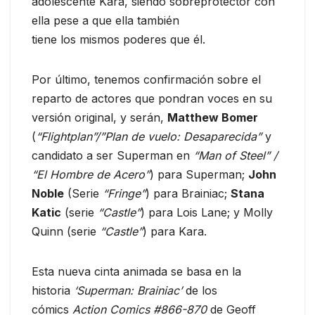
adolescente Kara, siendo sobreprotector con
ella pese a que ella también
tiene los mismos poderes que él.
Por último, tenemos confirmación sobre el
reparto de actores que pondran voces en su
versión original, y serán,
Matthew Bomer
(
“Flightplan”/”Plan de vuelo: Desaparecida”
y
candidato a ser Superman en
“Man of Steel” /
“El Hombre de Acero”
) para Superman;
John
Noble
(Serie
“Fringe”
) para Brainiac;
Stana
Katic
(serie
“Castle”
) para Lois Lane; y Molly
Quinn (serie
“Castle”
) para Kara.
Esta nueva cinta animada se basa en la
historia
‘Superman: Brainiac’
de los
cómics
Action Comics #866-870
de Geoff