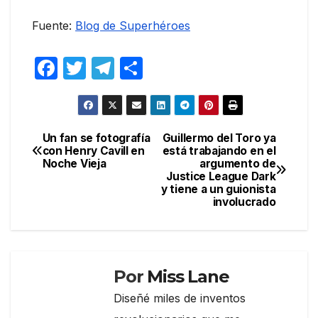
Fuente:
Blog de Superhéroes
F
T
T
C
a
w
el
o
c
itt
e
m
e
er
gr
p
Un fan se fotografía
Guillermo del Toro ya
Navegación
con Henry Cavill en
está trabajando en el
b
a
ar
Noche Vieja
argumento de
de
o
m
tir
Justice League Dark
y tiene a un guionista
entradas
o
involucrado
k
Por
Miss Lane
Diseñé miles de inventos