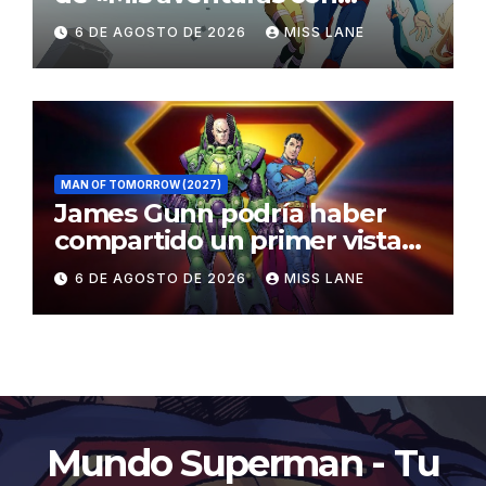
Superman»
6 DE AGOSTO DE 2026
MISS LANE
MAN OF TOMORROW (2027)
James Gunn podría haber
compartido un primer vistazo
al traje de Brainiac
6 DE AGOSTO DE 2026
MISS LANE
Mundo Superman - Tu