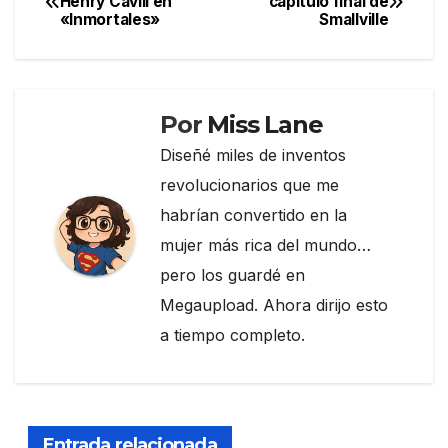
Henry Cavill en
capítulo final de
b
a
ar
«Inmortales»
Smallville
de
o
m
tir
entradas
o
k
Por
Miss Lane
Diseñé miles de inventos
revolucionarios que me
habrían convertido en la
mujer más rica del mundo…
pero los guardé en
Megaupload. Ahora dirijo esto
a tiempo completo.
Entrada relacionada