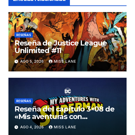
RESEÑAS
Reseña de Justice League
Unlimited #11
AGO 5, 2026
MISS LANE
RESEÑAS
Reseña del capítulo 3×08 de
«Mis aventuras con
Superman»
AGO 4, 2026
MISS LANE