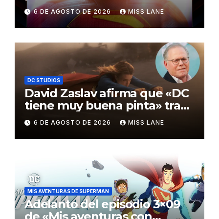
de los Critics Choice Super
6 DE AGOSTO DE 2026
MISS LANE
Awards
DC STUDIOS
David Zaslav afirma que «DC
tiene muy buena pinta» tras
el fracaso de «Supergirl»
6 DE AGOSTO DE 2026
MISS LANE
MIS AVENTURAS DE SUPERMAN
Adelanto del episodio 3×09
de «Mis aventuras con