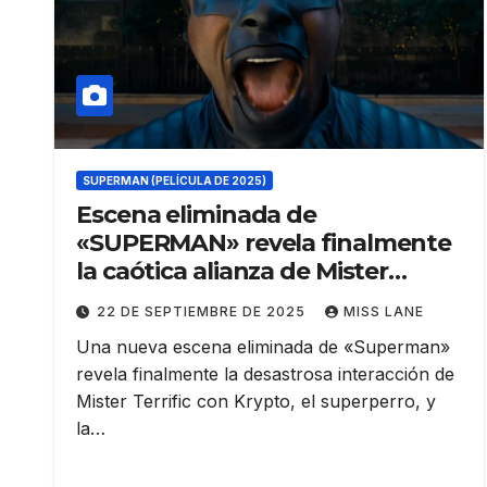
SUPERMAN (PELÍCULA DE 2025)
Escena eliminada de
«SUPERMAN» revela finalmente
la caótica alianza de Mister
Terrific con Krypto
22 DE SEPTIEMBRE DE 2025
MISS LANE
Una nueva escena eliminada de «Superman»
revela finalmente la desastrosa interacción de
Mister Terrific con Krypto, el superperro, y
la…