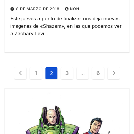
8 DE MARZO DE 2018
NON
Este jueves a punto de finalizar nos deja nuevas
imágenes de «Shazam», en las que podemos ver
a Zachary Levi…
Paginación
1
2
3
…
6
de
entradas