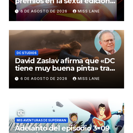
premios en la sexta edición
de los Critics Choice Super
6 DE AGOSTO DE 2026
MISS LANE
Awards
DC STUDIOS
David Zaslav afirma que «DC
tiene muy buena pinta» tras
el fracaso de «Supergirl»
6 DE AGOSTO DE 2026
MISS LANE
MIS AVENTURAS DE SUPERMAN
Adelanto del episodio 3×09