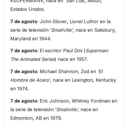
«SUPERMAN», nace en San Luis, Misuri,
Estados Unidos.
7 de agosto
: John Glover, Lionel Luthor en la
serie de televisión ‘
Smallville’
, nace en Salisbury,
Maryland en 1944.
7 de agosto
: El escritor Paul Dini (
Superman:
The Animated Series
) nace en 1957.
7 de agosto
: Michael Shannon, Zod en
‘El
Hombre de Acero’
, nace en Lexington, Kentucky
en 1974.
7 de agosto
: Eric Johnson, Whitney Fordman en
la serie de televisión ‘
Smallville’
, nace en
Edmonton, AB en 1979.