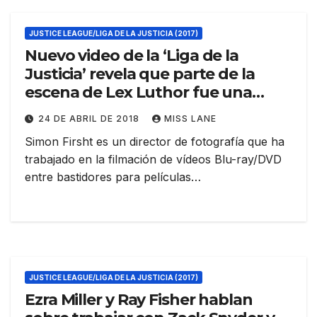
JUSTICE LEAGUE/LIGA DE LA JUSTICIA (2017)
Nuevo video de la ‘Liga de la
Justicia’ revela que parte de la
escena de Lex Luthor fue una
nueva sesión de Joss Whedon
24 DE ABRIL DE 2018
MISS LANE
Simon Firsht es un director de fotografía que ha
trabajado en la filmación de vídeos Blu-ray/DVD
entre bastidores para películas…
JUSTICE LEAGUE/LIGA DE LA JUSTICIA (2017)
Ezra Miller y Ray Fisher hablan