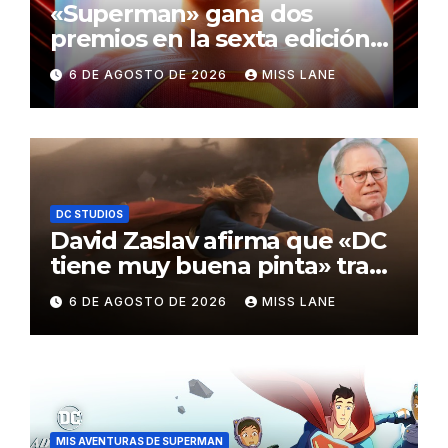
«Superman» gana dos
premios en la sexta edición
de los Critics Choice Super
6 DE AGOSTO DE 2026
MISS LANE
Awards
DC STUDIOS
David Zaslav afirma que «DC
tiene muy buena pinta» tras
el fracaso de «Supergirl»
6 DE AGOSTO DE 2026
MISS LANE
MIS AVENTURAS DE SUPERMAN