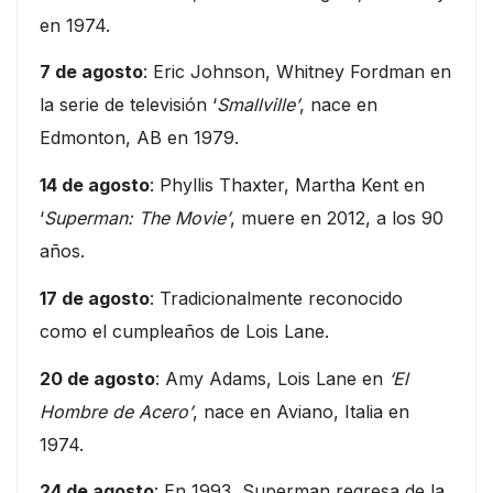
en 1974.
7 de agosto
: Eric Johnson, Whitney Fordman en
la serie de televisión ‘
Smallville’
, nace en
Edmonton, AB en 1979.
14 de agosto
: Phyllis Thaxter, Martha Kent en
‘
Superman: The Movie’
, muere en 2012, a los 90
años.
17 de agosto
: Tradicionalmente reconocido
como el cumpleaños de Lois Lane.
20 de agosto
: Amy Adams, Lois Lane en
‘El
Hombre de Acero’
, nace en Aviano, Italia en
1974.
24 de agosto
: En 1993, Superman regresa de la