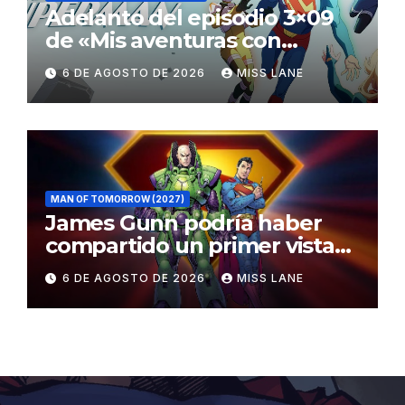
Adelanto del episodio 3×09
de «Mis aventuras con
Superman»
6 DE AGOSTO DE 2026
MISS LANE
MAN OF TOMORROW (2027)
James Gunn podría haber
compartido un primer vistazo
al traje de Brainiac
6 DE AGOSTO DE 2026
MISS LANE