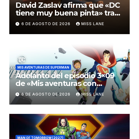
David Zaslav afirma que «DC
tiene muy buena pinta» tras
el fracaso de «Supergirl»
6 DE AGOSTO DE 2026
MISS LANE
MIS AVENTURAS DE SUPERMAN
Adelanto del episodio 3×09
de «Mis aventuras con
Superman»
6 DE AGOSTO DE 2026
MISS LANE
MAN OF TOMORROW (2027)