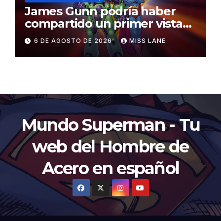
James Gunn podría haber
compartido un primer vistazo
al traje de Brainiac
6 DE AGOSTO DE 2026
MISS LANE
Mundo Superman - Tu
web del Hombre de
Acero en español