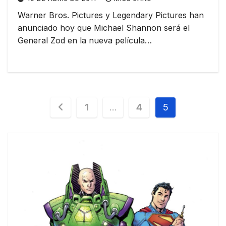
Warner Bros. Pictures y Legendary Pictures han
anunciado hoy que Michael Shannon será el
General Zod en la nueva película…
Paginación
1
…
4
5
de
entradas