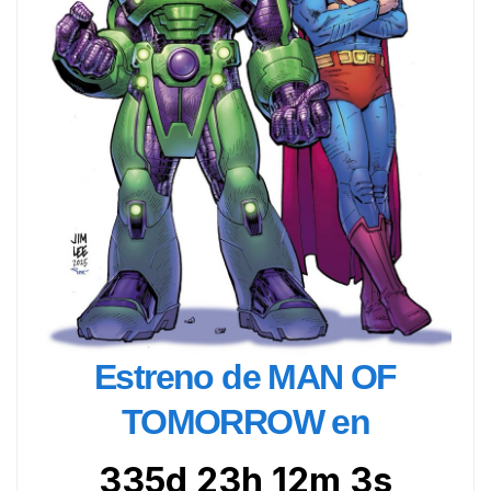
Estreno de MAN OF
TOMORROW en
335d 23h 12m 1s