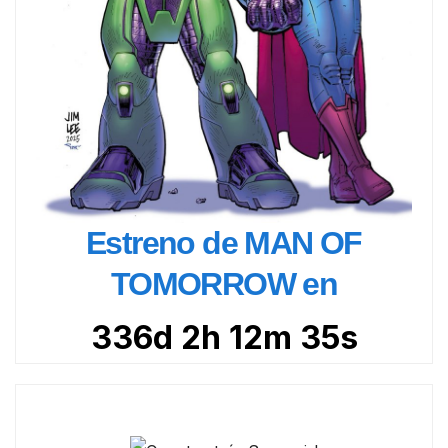
Estreno de MAN OF
TOMORROW en
336d 2h 12m 34s