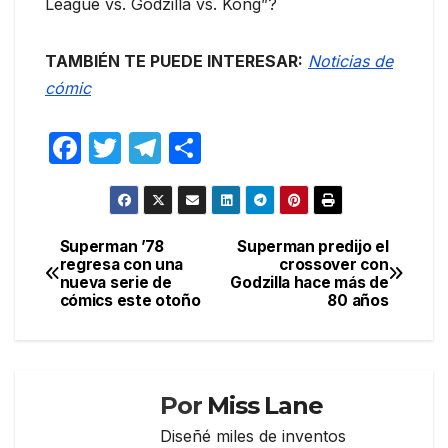
League vs. Godzilla vs. Kong”?
TAMBIÉN TE PUEDE INTERESAR:
Noticias de
cómic
F
T
T
C
a
w
el
o
c
itt
e
m
e
er
gr
p
Superman ’78
Superman predijo el
Navegación
regresa con una
crossover con
b
a
ar
nueva serie de
Godzilla hace más de
de
o
m
tir
cómics este otoño
80 años
entradas
o
k
Por
Miss Lane
Diseñé miles de inventos