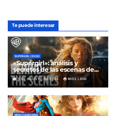
Te puede interesar
SUPERGIRL (2026)
«Supergirl»: análisis y
secretos de las escenas de
lucha
5 DE AGOSTO DE 2026
MISS LANE
MERCHANDISING