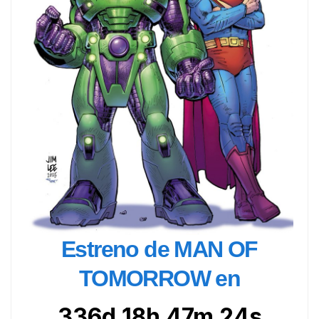
Estreno de MAN OF
TOMORROW en
336d 18h 47m 22s