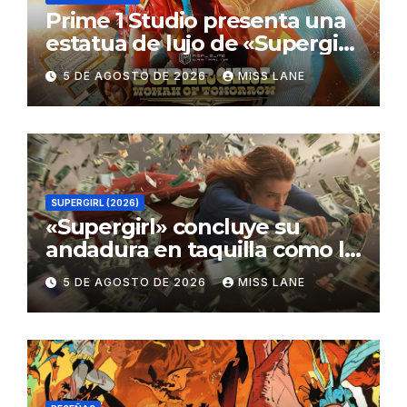
Prime 1 Studio presenta una
estatua de lujo de «Supergirl:
La Mujer del Mañana»
5 DE AGOSTO DE 2026
MISS LANE
SUPERGIRL (2026)
«Supergirl» concluye su
andadura en taquilla como la
película de DC con menor
5 DE AGOSTO DE 2026
MISS LANE
recaudación desde
«Catwoman»