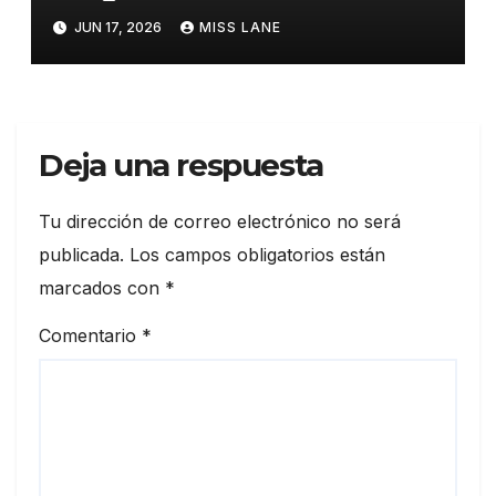
Artist’s Edition, de José Luis
JUN 17, 2026
MISS LANE
García-López»
Deja una respuesta
Tu dirección de correo electrónico no será
publicada.
Los campos obligatorios están
marcados con
*
Comentario
*