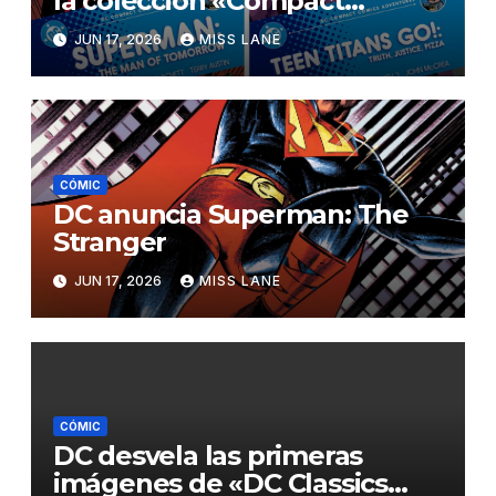
la colección «Compact
Comics Adventures»
JUN 17, 2026
MISS LANE
CÓMIC
DC anuncia Superman: The
Stranger
JUN 17, 2026
MISS LANE
CÓMIC
DC desvela las primeras
imágenes de «DC Classics