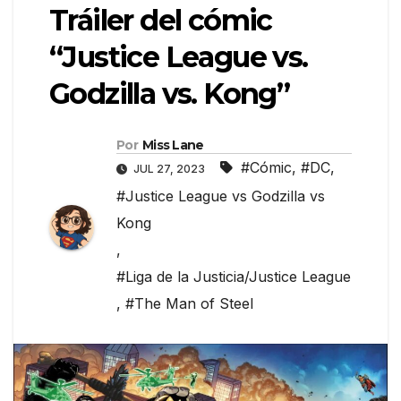
Tráiler del cómic
“Justice League vs.
Godzilla vs. Kong”
Por
Miss Lane
#Cómic
,
#DC
,
JUL 27, 2023
#Justice League vs Godzilla vs
Kong
,
#Liga de la Justicia/Justice League
,
#The Man of Steel