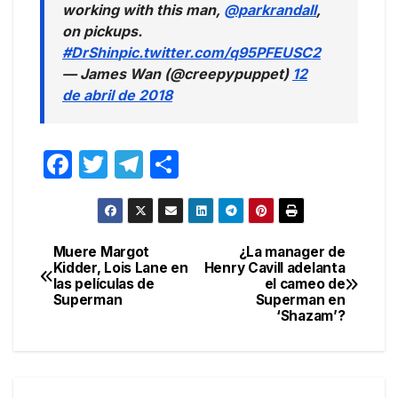
working with this man,
@parkrandall
,
on pickups.
#DrShin
pic.twitter.com/q95PFEUSC2
— James Wan (@creepypuppet)
12
de abril de 2018
F
T
T
C
a
w
el
o
c
itt
e
m
e
er
gr
p
Muere Margot
¿La manager de
Navegación
Kidder, Lois Lane en
Henry Cavill adelanta
b
a
ar
las películas de
el cameo de
de
o
m
tir
Superman
Superman en
‘Shazam’?
entradas
o
k