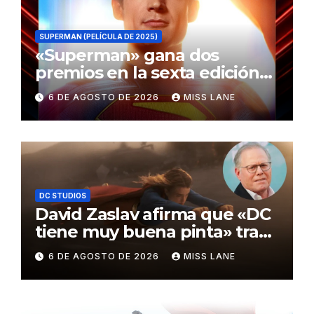
SUPERMAN (PELÍCULA DE 2025)
«Superman» gana dos
premios en la sexta edición
de los Critics Choice Super
6 DE AGOSTO DE 2026
MISS LANE
Awards
DC STUDIOS
David Zaslav afirma que «DC
tiene muy buena pinta» tras
el fracaso de «Supergirl»
6 DE AGOSTO DE 2026
MISS LANE