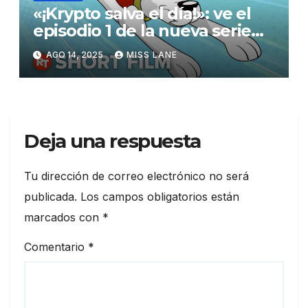
«¡Krypto salva el día!»: ve el
episodio 1 de la nueva serie
animada de cortos de Krypto
AGO 14, 2025
MISS LANE
Deja una respuesta
Tu dirección de correo electrónico no será
publicada.
Los campos obligatorios están
marcados con
*
Comentario
*