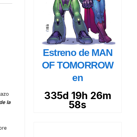
Estreno de MAN
OF TOMORROW
en
335d 19h 26m
tazo
56s
de la
bre