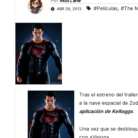
Por
Miss Lane
#Películas
,
#The M
ABR 26, 2013
Tras el estreno del trai
a la nave espacial de Z
aplicación de Kelloggs
.
Una vez que se desbloqu
con «Vision».