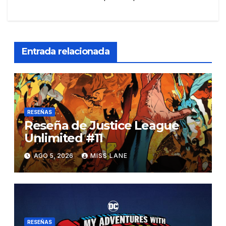
Entrada relacionada
RESEÑAS
Reseña de Justice League
Unlimited #11
AGO 5, 2026
MISS LANE
RESEÑAS