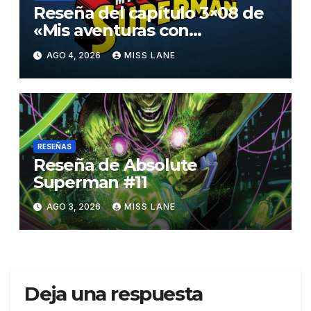
Reseña del capítulo 3×08 de
«Mis aventuras con
Superman»
AGO 4, 2026
MISS LANE
RESEÑAS
Reseña de Absolute
Superman #11
AGO 3, 2026
MISS LANE
Deja una respuesta