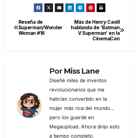
a
w
el
o
c
itt
e
m
e
er
gr
p
Reseña de
Más de Henry Cavill
Navegación
Superman/Wonder
hablando de ‘Batman
b
a
ar
Woman #16
V Superman’ en la
de
o
m
tir
CinemaCon
entradas
o
k
Por
Miss Lane
Diseñé miles de inventos
revolucionarios que me
habrían convertido en la
mujer más rica del mundo…
pero los guardé en
Megaupload. Ahora dirijo esto
a tiempo completo.