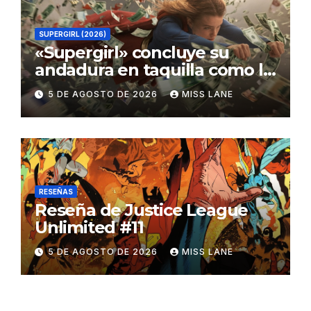
SUPERGIRL (2026)
«Supergirl» concluye su
andadura en taquilla como la
película de DC con menor
5 DE AGOSTO DE 2026
MISS LANE
recaudación desde
«Catwoman»
RESEÑAS
Reseña de Justice League
Unlimited #11
5 DE AGOSTO DE 2026
MISS LANE