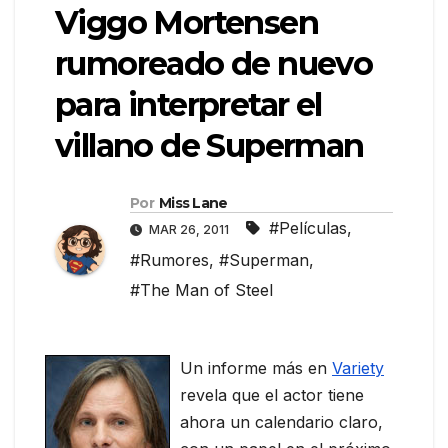
Viggo Mortensen
rumoreado de nuevo
para interpretar el
villano de Superman
Por
Miss Lane
#Películas
,
MAR 26, 2011
#Rumores
,
#Superman
,
#The Man of Steel
Un informe más en
Variety
revela que el actor tiene
ahora un calendario claro,