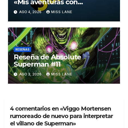
«Mis aventuras con
Superman»
AGO 4, 2026
MISS LANE
RESEÑAS
Reseña de Absolute
Superman #11
AGO 3, 2026
MISS LANE
4 comentarios en «Viggo Mortensen
rumoreado de nuevo para interpretar
el villano de Superman»