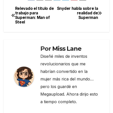
e
er
gr
p
Relevado el título de
Snyder habla sobre la
Navegación
trabajo para
realidad de
b
a
ar
Superman: Man of
Superman
de
o
m
tir
Steel
entradas
o
k
Por
Miss Lane
Diseñé miles de inventos
revolucionarios que me
habrían convertido en la
mujer más rica del mundo…
pero los guardé en
Megaupload. Ahora dirijo esto
a tiempo completo.