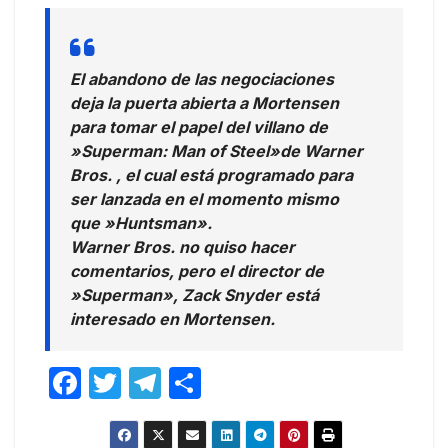
El abandono de las negociaciones
deja la puerta abierta a Mortensen
para tomar el papel del villano de
»Superman: Man of Steel»de Warner
Bros. , el cual está programado para
ser lanzada en el momento mismo
que »Huntsman».
Warner Bros. no quiso hacer
comentarios, pero el director de
»Superman», Zack Snyder está
interesado en Mortensen.
F
T
T
C
a
w
el
o
c
itt
e
m