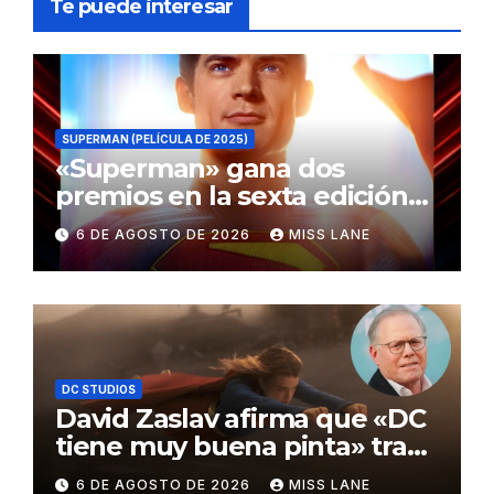
Te puede interesar
SUPERMAN (PELÍCULA DE 2025)
«Superman» gana dos
premios en la sexta edición
de los Critics Choice Super
6 DE AGOSTO DE 2026
MISS LANE
Awards
DC STUDIOS
David Zaslav afirma que «DC
tiene muy buena pinta» tras
el fracaso de «Supergirl»
6 DE AGOSTO DE 2026
MISS LANE