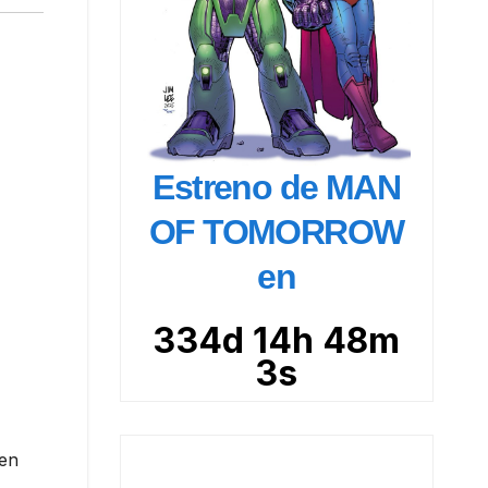
Estreno de MAN
OF TOMORROW
en
334d 14h 48m
2s
 en