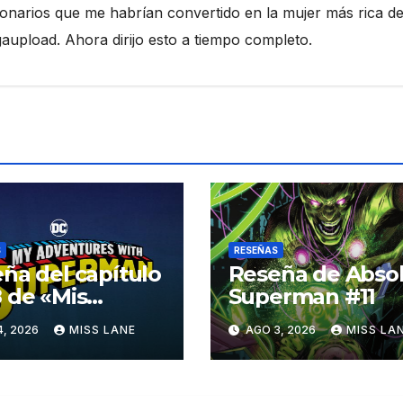
ionarios que me habrían convertido en la mujer más rica de
pload. Ahora dirijo esto a tiempo completo.
S
RESEÑAS
ña del capítulo
Reseña de Abso
 de «Mis
Superman #11
turas con
4, 2026
MISS LANE
AGO 3, 2026
MISS LA
erman»