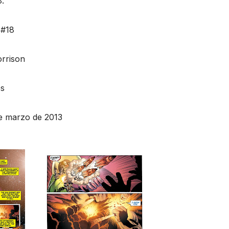
.
#18
orrison
es
de marzo de 2013