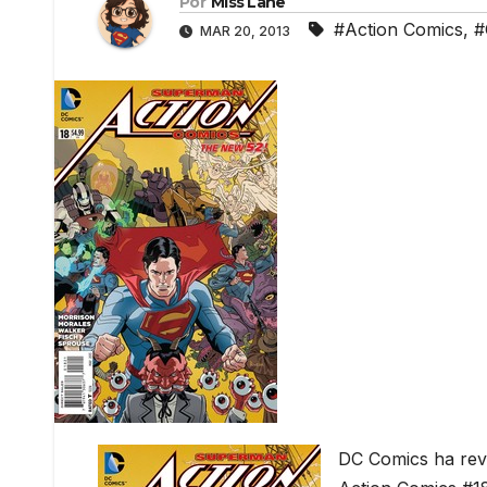
Por
Miss Lane
#Action Comics
,
#
MAR 20, 2013
DC Comics ha reve