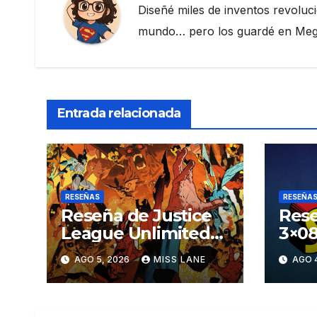
Diseñé miles de inventos revoluc
mundo… pero los guardé en Megau
Entrada relacionada
RESEÑAS
RESEÑA
Reseña de Justice
Rese
League Unlimited
3×08
#11
aven
AGO 5, 2026
MISS LANE
AGO 
Sup