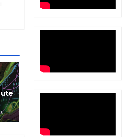
l
lute
NE