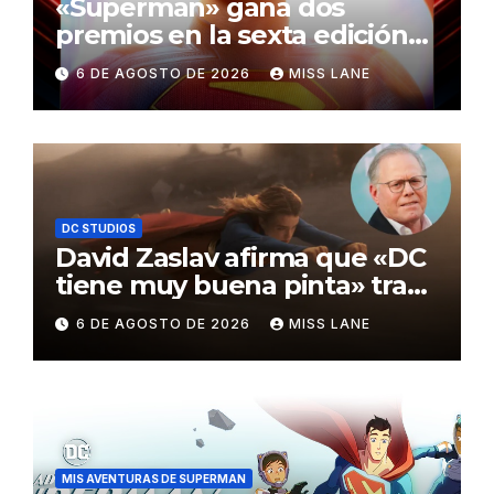
«Superman» gana dos
premios en la sexta edición
de los Critics Choice Super
6 DE AGOSTO DE 2026
MISS LANE
Awards
DC STUDIOS
David Zaslav afirma que «DC
tiene muy buena pinta» tras
el fracaso de «Supergirl»
6 DE AGOSTO DE 2026
MISS LANE
MIS AVENTURAS DE SUPERMAN