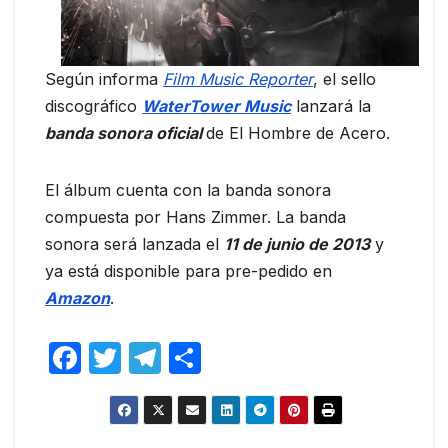
Según informa
Film Music Reporter
, el sello
discográfico
WaterTower Music
lanzará la
banda sonora oficial
de El Hombre de Acero.
El álbum cuenta con la banda sonora
compuesta por Hans Zimmer. La banda
sonora será lanzada el
11 de junio de 2013
y
ya está disponible para pre-pedido en
Amazon
.
F
T
T
C
a
w
el
o
c
itt
e
m