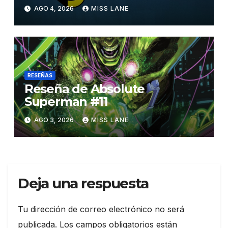
Superman»
AGO 4, 2026
MISS LANE
RESEÑAS
Reseña de Absolute
Superman #11
AGO 3, 2026
MISS LANE
Deja una respuesta
Tu dirección de correo electrónico no será
publicada.
Los campos obligatorios están