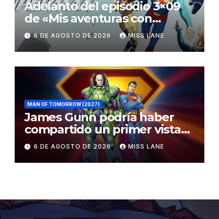
Adelanto del episodio 3×09
de «Mis aventuras con
Superman»
6 DE AGOSTO DE 2026
MISS LANE
MAN OF TOMORROW (2027)
James Gunn podría haber
compartido un primer vistazo
al traje de Brainiac
6 DE AGOSTO DE 2026
MISS LANE