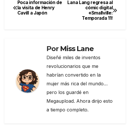
e
er
gr
p
Poca información de
Lana Lang regresa al
Navegación
la visita de Henry
cómic digital
b
a
ar
Cavill a Japón
«Smallville:
de
o
m
tir
Temporada 11!
entradas
o
k
Por
Miss Lane
Diseñé miles de inventos
revolucionarios que me
habrían convertido en la
mujer más rica del mundo…
pero los guardé en
Megaupload. Ahora dirijo esto
a tiempo completo.