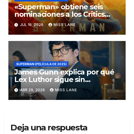
«Superman» obtiene seis
nominaciones a los Critics
Choice Super Awards
JUL 16, 2026
MISS LANE
SUPERMAN (PELÍCULA DE 2025)
James Gunn explica por qué
Lex Luthor sigue sin
descubrir la identidad secreta
ABR 29, 2026
MISS LANE
de Superman
Deja una respuesta