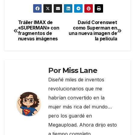
a
w
el
o
c
itt
e
m
e
er
gr
p
Tráiler IMAX de
David Corenswet
Navegación
«SUPERMAN» con
como Superman en
b
a
ar
fragmentos de
una nueva imagen de
de
o
m
tir
nuevas imágenes
la película
entradas
o
k
Por
Miss Lane
Diseñé miles de inventos
revolucionarios que me
habrían convertido en la
mujer más rica del mundo…
pero los guardé en
Megaupload. Ahora dirijo esto
a tiempo completo.