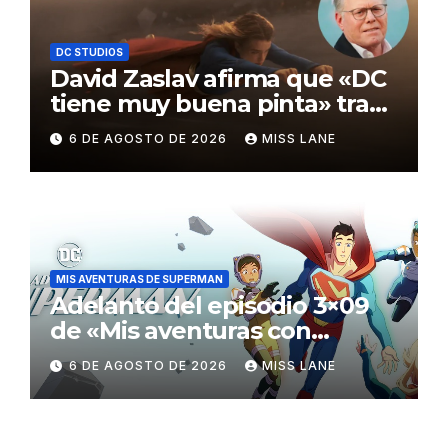
DC STUDIOS
David Zaslav afirma que «DC
tiene muy buena pinta» tras
el fracaso de «Supergirl»
6 DE AGOSTO DE 2026
MISS LANE
MIS AVENTURAS DE SUPERMAN
Adelanto del episodio 3×09
de «Mis aventuras con
Superman»
6 DE AGOSTO DE 2026
MISS LANE