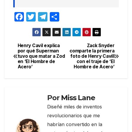
F
T
T
C
a
w
el
o
c
itt
e
m
e
er
gr
p
Henry Cavil explica
Zack Snyder
Navegación
por qué Superman
comparte la primera
b
a
ar
tuvo que matar a Zod
foto de Henry Cavill
de
o
m
tir
en ‘El Hombre de
con el traje de ‘El
Acero’
Hombre de Acero’
entradas
o
k
Por
Miss Lane
Diseñé miles de inventos
revolucionarios que me
habrían convertido en la