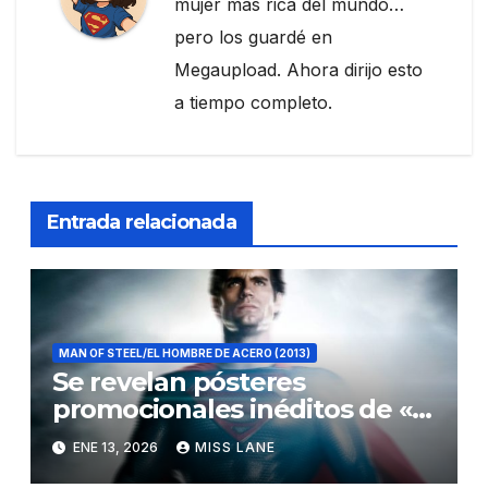
mujer más rica del mundo…
pero los guardé en
Megaupload. Ahora dirijo esto
a tiempo completo.
Entrada relacionada
MAN OF STEEL/EL HOMBRE DE ACERO (2013)
Se revelan pósteres
promocionales inéditos de «El
hombre de acero»
ENE 13, 2026
MISS LANE