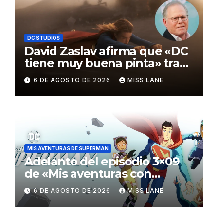
DC STUDIOS
David Zaslav afirma que «DC
tiene muy buena pinta» tras
el fracaso de «Supergirl»
6 DE AGOSTO DE 2026
MISS LANE
MIS AVENTURAS DE SUPERMAN
Adelanto del episodio 3×09
de «Mis aventuras con
Superman»
6 DE AGOSTO DE 2026
MISS LANE