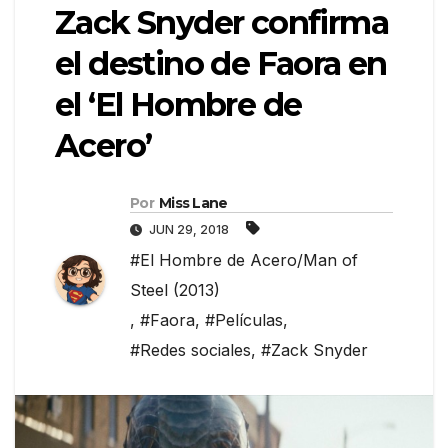
Zack Snyder confirma
el destino de Faora en
el ‘El Hombre de
Acero’
Por
Miss Lane
JUN 29, 2018
#El Hombre de Acero/Man of
Steel (2013)
,
#Faora
,
#Películas
,
#Redes sociales
,
#Zack Snyder