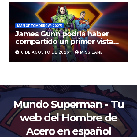
MAN OF TOMORROW (2027)
James Gunn podría haber
compartido un primer vistazo
al traje de Brainiac
6 DE AGOSTO DE 2026
MISS LANE
Mundo Superman - Tu
web del Hombre de
Acero en español