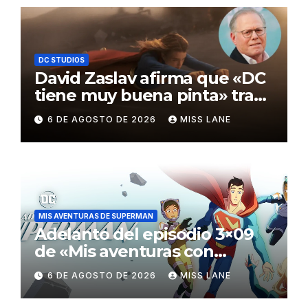
DC STUDIOS
David Zaslav afirma que «DC
tiene muy buena pinta» tras
el fracaso de «Supergirl»
6 DE AGOSTO DE 2026
MISS LANE
MIS AVENTURAS DE SUPERMAN
Adelanto del episodio 3×09
de «Mis aventuras con
Superman»
6 DE AGOSTO DE 2026
MISS LANE