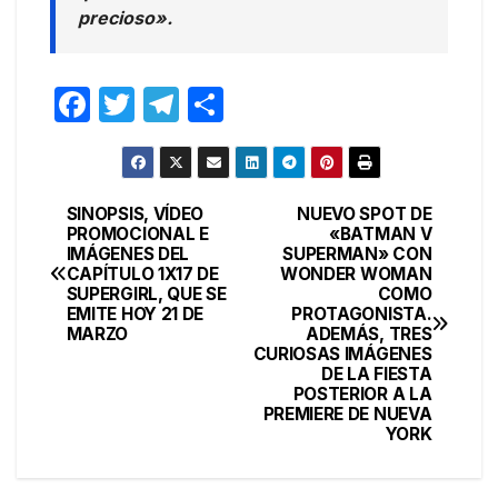
precioso».
F
T
T
C
a
w
el
o
c
itt
e
m
e
er
gr
p
SINOPSIS, VÍDEO
NUEVO SPOT DE
Navegación
PROMOCIONAL E
«BATMAN V
b
a
ar
IMÁGENES DEL
SUPERMAN» CON
de
o
m
tir
CAPÍTULO 1X17 DE
WONDER WOMAN
SUPERGIRL, QUE SE
COMO
entradas
o
EMITE HOY 21 DE
PROTAGONISTA.
MARZO
ADEMÁS, TRES
k
CURIOSAS IMÁGENES
DE LA FIESTA
POSTERIOR A LA
PREMIERE DE NUEVA
YORK