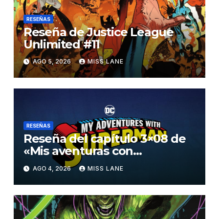
RESEÑAS
Reseña de Justice League
Unlimited #11
AGO 5, 2026
MISS LANE
RESEÑAS
Reseña del capítulo 3×08 de
«Mis aventuras con
Superman»
AGO 4, 2026
MISS LANE