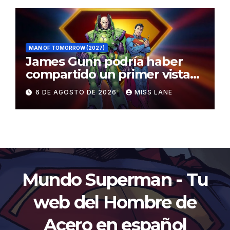
MAN OF TOMORROW (2027)
James Gunn podría haber
compartido un primer vistazo
al traje de Brainiac
6 DE AGOSTO DE 2026
MISS LANE
Mundo Superman - Tu
web del Hombre de
Acero en español