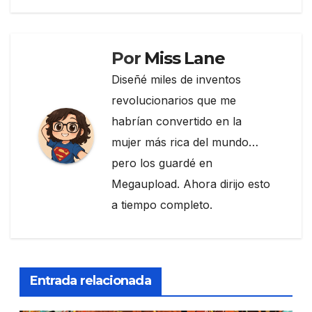
entradas
o
k
Por
Miss Lane
Diseñé miles de inventos
revolucionarios que me
habrían convertido en la
mujer más rica del mundo…
pero los guardé en
Megaupload. Ahora dirijo esto
a tiempo completo.
Entrada relacionada