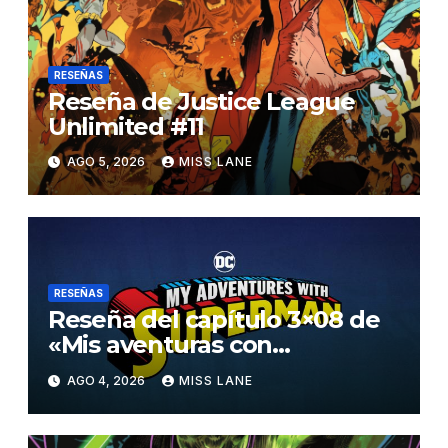
RESEÑAS
Reseña de Justice League
Unlimited #11
AGO 5, 2026
MISS LANE
RESEÑAS
Reseña del capítulo 3×08 de
«Mis aventuras con
Superman»
AGO 4, 2026
MISS LANE