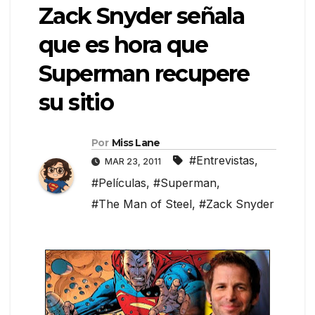
Zack Snyder señala
que es hora que
Superman recupere
su sitio
Por
Miss Lane
#Entrevistas
,
MAR 23, 2011
#Películas
,
#Superman
,
#The Man of Steel
,
#Zack Snyder