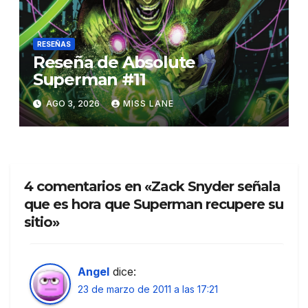
RESEÑAS
Reseña de Absolute
Superman #11
AGO 3, 2026
MISS LANE
4 comentarios en «Zack Snyder señala
que es hora que Superman recupere su
sitio»
Angel
dice:
23 de marzo de 2011 a las 17:21