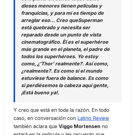
dioses menores tienen películas y
franquicias, y para mí es tiempo de
arreglar eso… Creo queSuperman
está quebrado y necesita ser
reparado desde un punto de vista
cinematográfico. Èl es el superhéroe
más grande en el planeta, el padre de
todos los superhéroes. Yo estoy
como, ¿’Thor’ realmente?. Así como,
¿realmente?. Es como si el mundo
estuviese fuera de balance. Es como
si perdiésemos la cabeza aquí gente,
¡Está bueno ya!.
Y creo que está en toda la razón. En todo
caso, en conversación con
Latino Review
también aclara que
Viggo Mortensen
no
estará en la película y les recuerdo que