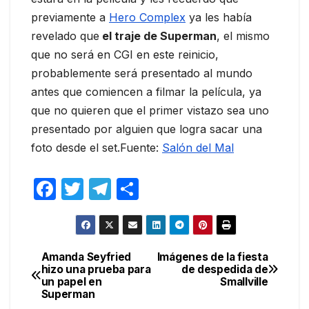
previamente a
Hero Complex
ya les había
revelado que
el traje de Superman
, el mismo
que no será en CGI en este reinicio,
probablemente será presentado al mundo
antes que comiencen a filmar la película, ya
que no quieren que el primer vistazo sea uno
presentado por alguien que logra sacar una
foto desde el set.Fuente:
Salón del Mal
F
T
T
C
a
w
el
o
c
itt
e
m
e
er
gr
p
Amanda Seyfried
Imágenes de la fiesta
Navegación
hizo una prueba para
de despedida de
b
a
ar
un papel en
Smallville
de
o
m
tir
Superman